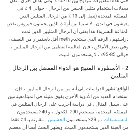
حتى هذه التقديرات تتراوح بين 10-40 ٪. وفي بلدان أخرى ، تقل
معدلات استخدام مثليي الجنس من الرجال - حوالي 4 ٪ في
المملكة المتحدة (تصل إلى 13 ٪ من الرجال المثليين الذين
يعيشون في لندن ، لا سيما بين أولئك الذين يحملون فيروس نقص
المناعة البشرية). هذا يعني أن الرجال المثليين الذين تمت
دراستهم ، الرقم الذي يستخدم meth أقل باستمرار من النصف ،
وفي بعض الأماكن ، فإن الغالبية العظمى من الرجال المثليين ،
حوالي 85-95٪ ، لا يستخدمون الميث.
2 - الأسطورة: المنهج هو الدواء المفضل بين الرجال
المثليين
الواقع: تشير
الدراسات إلى أنه من بين الرجال المثليين ، فإن
استخدام العديد من الأدوية الأخرى يفوق مثيله في الميتامفيتامين.
على سبيل المثال ، في دراسة أجريت على الرجال المثليين في
المملكة المتحدة ، يستخدم 90٪ الكحول ، و 40٪ يستخدمون
المستنشقات
، و 28٪ يستخدمون
الحشيش
، مقارنة بـ 4٪ فقط
من العينة الذين يستخدمون الميث. ويظهر البحث أيضا أن معظم