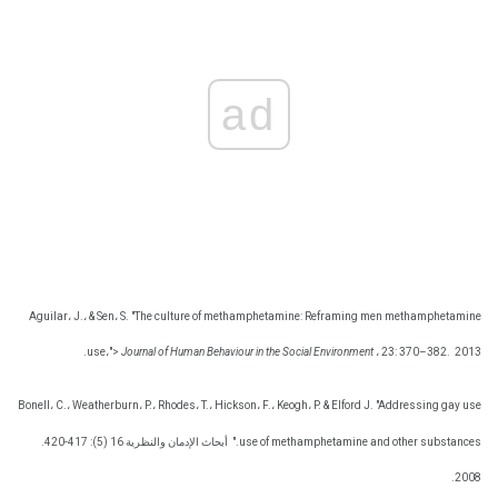
ad
Aguilar، J.، & Sen، S. "The culture of methamphetamine: Reframing men methamphetamine
use،">
Journal of Human Behaviour in the Social Environment
، 23: 370–382.
2013.
Bonell، C.، Weatherburn، P.، Rhodes، T.، Hickson، F.، Keogh، P. & Elford J. "Addressing gay use
use of methamphetamine and other substances."
أبحاث الإدمان والنظرية 16 (5): 417-420.
2008.