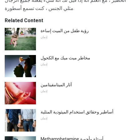
الخطير ، مع العلم أنه إذا قيل لك أنه شيء يفعله جميع الرجال
مثلي الجنس ، كنت تسمع أسطورة.
Related Content
رؤية طفل من الميث إساءة
إدمان
مخاطر ميث ميك مع الكحول
إدمان
آثار الميتامفيتامين
إدمان
أساطير وحقائق استخدام الميثودية المثلية
إدمان
Methamphetamine أسئلة وأجوبة