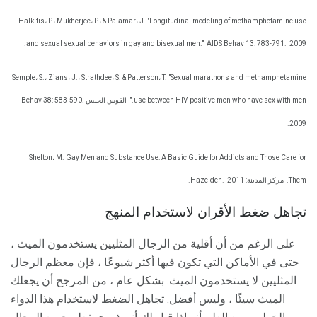
Halkitis، P.، Mukherjee، P.، & Palamar، J. "Longitudinal modeling of methamphetamine use
and sexual sexual behaviors in gay and bisexual men."
AIDS Behav 13: 783-791.
2009.
Semple، S.، Zians، J.، Strathdee، S. & Patterson، T. "Sexual marathons and methamphetamine
use between HIV-positive men who have sex with men."
القوس الجنس Behav 38: 583-590.
2009.
Shelton، M. Gay Men and Substance Use: A Basic Guide for Addicts and Those Care for
Them.
مركز المدينة: Hazelden.
2011.
تجاهل ضغط الأقران لاستخدام المنهج
على الرغم من أن أقلية من الرجال المثليين يستخدمون الميث ،
حتى في الأماكن التي تكون فيها أكثر شيوعًا ، فإن معظم الرجال
المثليين لا يستخدمون الميث. بشكل عام ، من المرجح أن يجعلك
الميث سيئًا ، وليس أفضل. تجاهل الضغط لاستخدام هذا الدواء