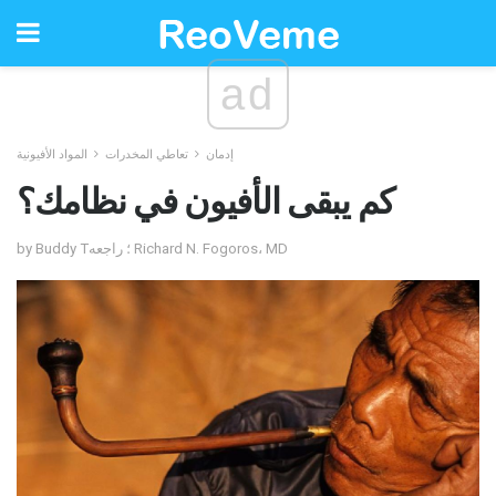
ad
إدمان
تعاطي المخدرات
المواد الأفيونية
كم يبقى الأفيون في نظامك؟
by Buddy T؛ راجعه Richard N. Fogoros، MD