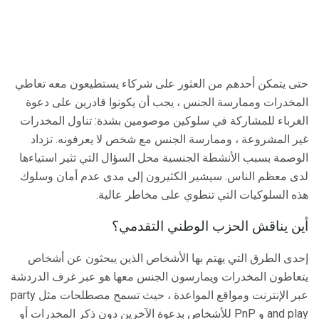
حتى يتمكن أحدهم من العثور على شركاء يستطيعون معه تعاطي
المخدرات وممارسة الجنس ، يجب أن يكونوا قادرين على دعوة
الغرباء للمشاركة في سلوكين موصومين بشدة: تناول المخدرات
غير المشروعة ، وممارسة الجنس مع شخص لا يعرفونه. تزداد
الوصمة بسبب الأنشطة الجنسية محل السؤال التي تثير استياءها
لدى معظم الناس. سيشير الكثيرون إلى مدى عدم أمان وسلوك
هذه السلوكيات التي تنطوي على مخاطر عالية.
أين يناقش الحزب الوطني التقدمي؟
إحدى الطرق التي يهتم بها الأشخاص الذين يبحثون عن أشخاص
يتعاطون المخدرات ويمارسون الجنس معها هو عبر غرف الدردشة
عبر الإنترنت ومواقع المواعدة ، حيث تسمح مصطلحات مثل party
and play و PnP للأشخاص بدعوة الآخرين دون ذكر المخدرات أو