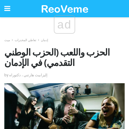
ad
إدمان
تعاطي المخدرات
ميث
الحزب واللعب (الحزب الوطني
التقدمي) في الإدمان
by إليزابيث هارتني ، دكتوراه