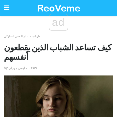
ad
نظريات
علم النفس السلوكي
كيف تساعد الشباب الذين يقطعون
أنفسهم
by ايمي موران ، LCSW