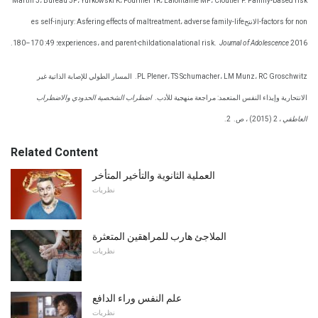
Martin J، Bureau JF، Yurkowski K، Fournier TR، Lafontaine MF، Cloutier P. Family-based risk
factors for non-الانتحes self-injury: Asfering effects of maltreatment، adverse family-life
2016؛ 49: 170–180.
Journal of Adolescence
experiences، and parent-childationalational risk.
PL Plener، TS Schumacher، LM Munz، RC Groschwitz.
المسار الطولي للإصابة الذاتية غير
الانتحارية وإيذاء النفس المتعمد: مراجعة منهجية للأدب.
اضطراب الشخصية الحدودي والاضطراب
العاطفي
، 2 (2015) ، ص.
2.
Related Content
العملية الثانوية والتأخير المتأخر
نظريات
الملاجئ هارب للمراهقين المتعثرة
نظريات
علم النفس وراء الدافع
نظريات