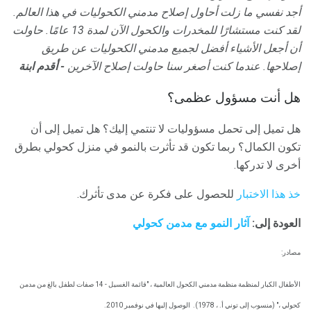
أجد نفسي ما زلت أحاول إصلاح مدمني الكحوليات في هذا العالم.
لقد كنت مستشارًا للمخدرات والكحول الآن لمدة 13 عامًا.
حاولت
أن أجعل الأشياء أفضل لجميع مدمني الكحوليات عن طريق
إصلاحها.
عندما كنت أصغر سنا حاولت إصلاح الآخرين
- أقدم ابنة
هل أنت مسؤول عظمى؟
هل تميل إلى تحمل مسؤوليات لا تنتمي إليك؟ هل تميل إلى أن
تكون الكمال؟ ربما تكون قد تأثرت بالنمو في منزل كحولي بطرق
أخرى لا تدركها.
خذ هذا الاختبار
للحصول على فكرة عن مدى تأثرك.
العودة إلى:
آثار النمو مع مدمن كحولي
مصادر:
الأطفال الكبار لمنظمة منظمة مدمني الكحول العالمية ، "قائمة الغسيل - 14 صفات لطفل بالغ من مدمن
كحولي ،" (منسوب إلى توني أ. ، 1978).
الوصول إليها في نوفمبر 2010.