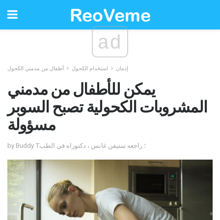
ad
إدمان
استخدام الكحول
أطفال من مدمني الكحول
يمكن للأطفال من مدمني
المشروبات الكحولية تصبح السوبر
مسؤولة
by Buddy T؛ راجعه ستيفن غانس ، دكتوراه في الطب