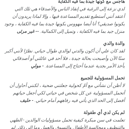
هاجس مع كونها جيدة بما فيه الكفاية
لدي نزعة إلى الرغبة في إنقاذ الناس والأصدقاء هي تلك التي
أعتقد أنني أستطيع تقديم المساعدة فيها ، وإلا لماذا يريدون أن
يكونوا صديقي؟
أنا أيضا مهووس بكونها جيدة بما فيه الكفاية ، وجود
منزل جيد بما فيه الكفاية ، وتميل إلى الكمالية.
-- غير مرئى
والدة والدي
لقد كان علي أن أكون والدتي لوالدي طوال حياتي.
نظرًا لأنني أكبر
سنًا الآن وأصبحت بحالة جيدة ، فلا أحد في عائلتي أو أصدقائي
يأخذ الأمر بجدية عندما أحتاج إلى المساعدة.
- مولي
تحمل المسؤولية للجميع
لا أظن أن نشأتي مع أمّ كحولية جعلتني ضحية ، لكنني أحاول أن
أتحمل المسؤولية عن كل شخص في حياتي لكي أجعل حياتهم
أفضل إلى الحد الذي يأتي فيه رفاههم أمام حياتي.
- حليف
لم يكن لدي أي طفولة
تعلمت في سن مبكرة كيفية تحمل مسؤوليات الوالدين - الطهي
والتنظيف ومجالسة الأطفال والتسوق والعمل وما إلى ذلك. لم