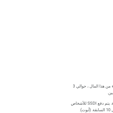
يتم اقتطاع مبلغ من المال تقريبًا من كل شخص مقابل "FICA" وهو اسم خيالي للضمان الاجتماعي. جزء من هذا المال ، حوالي 3
إنه شيء دفعت مقابله ؛ التأمين عندما لا تستطيع العمل بسهولة أو على الإطلاق بسبب المشاكل الطبية. يتم دفع SSDI للأشخاص
.