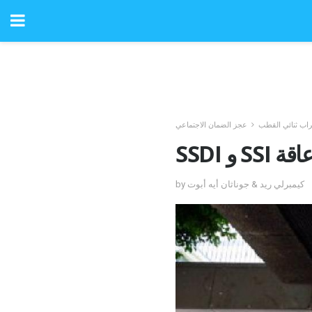
اب ثنائي القطب
عجز الضمان الاجتماعي
 الإعاقة
by كيمبرلي ريد & جوناثان أيه أبوت