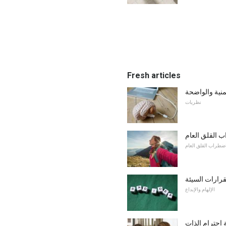
Fresh articles
منية والواضحة
نظريات
ب القلق العام
ضطراب القلق العام
قرارات السيئة
الإلهام والإبداع
 احترام الذات