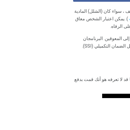
ف ، سواء كان (الشلل) المادية
). يمكن اعتبار الشخص معاق
ى الرفاه.
إلى المعوقين. البرنامجان
الأكثر شيوعًا الذي يندرج تحت مظلة الإعاقة هما التأمين ضد العجز في الضمان الاجتماعي (SSDI) ودخل الضمان التكميلي (SSI).
 قد لا تعرفه هو أنك قمت بدفع