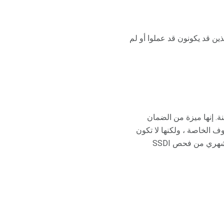
ين قد يكونون قد عملوا أو لم
ية الطبية هو نظام تأمين صحي ممول من الحكومة الفيدرالية لمن تجاوزت أعمارهم 65 سنة. إنها ميزة من الضمان
الأهلية الفورية لبعض الظروف الخاصة ، ولكنها لا تكون
عادةً في حالات الإعاقة العقلية. بالنسبة لأولئك المؤهلين للحصول على Medicare ، سيتم حجز قسط شهري من فحص SSDI