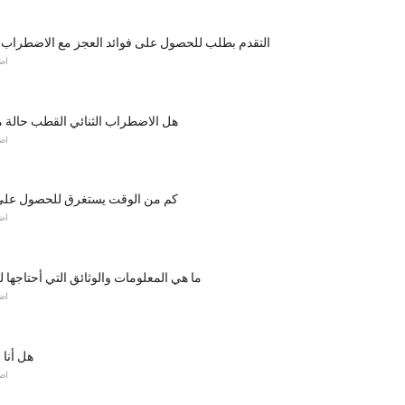
التقدم بطلب للحصول على فوائد العجز مع الاضطراب ا
اض
هل الاضطراب الثنائي القطب حالة م
اض
كم من الوقت يستغرق للحصول على 
اض
ما هي المعلومات والوثائق التي أحتاجها ل
اض
هل أنا 
اض