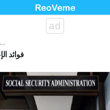
ad
اضطر
SSDI و SSI فوائد