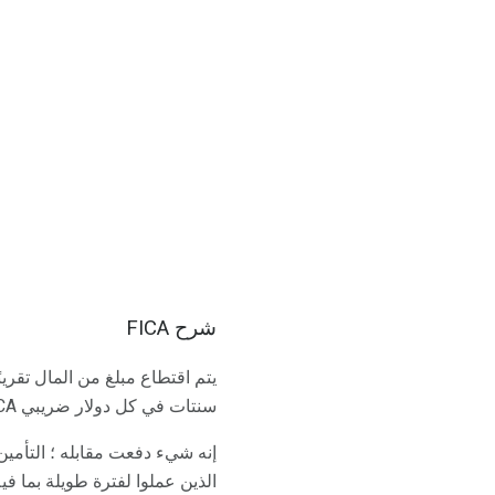
شرح FICA
سنتات في كل دولار ضريبي FICA ، يذهب للتأمين ضد العجز الاجتماعي. لاحظ أن الكلمة الأخيرة - التأمين.
الذين عملوا لفترة طويلة بما فيه الكف