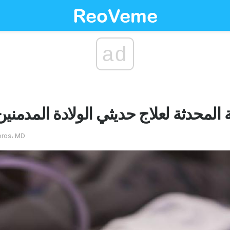
ad
ة المحدثة لعلاج حديثي الولادة المدمن
by Buddy T؛ را