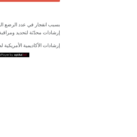
بسبب انفجار في عدد الرضع الم
إرشادات محدّثة لتحديد ومراقب
إرشادات الأكاديمية الأمريكية لطب الأطفال (AAP) هي استجابة لما تسميه المجموعة زيا