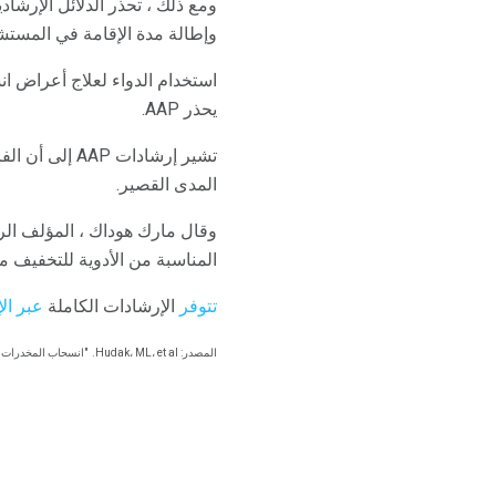
ومع ذلك ، تحذر الدلائل الإرشاد
وإطالة مدة الإقامة في المستشف
استخدام الدواء لعلاج أعراض انس
يحذر AAP.
تشير إرشادات
المدى القصير.
وقال مارك هوداك ، المؤلف الرئ
المناسبة من الأدوية للتخفيف م
تتوفر
الإرشادات الكاملة
عبر ال
المصدر: Hudak، ML، et al.
"انسحاب المخدرات حد