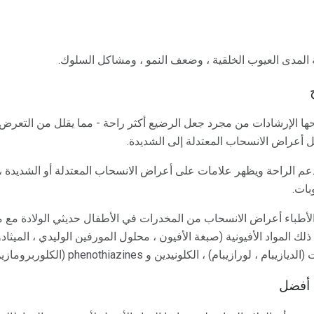
المدى العيوب الخلقية ، وضعف النمو ، ومشاكل السلوك.
رحها الإرشادات من مجرد جعل الرضيع أكثر راحة - مما يقلل من التعرض
يل أعراض الانسحاب المعتدلة إلى الشديدة.
بات.
ا ورد في AAP ، عالج الأطباء أعراض الانسحاب من المخدرات في الأطفال حديثي الولاد
لك المواد الأفيونية (صبغة الأفيون ، محلول المورفين الوليدي ، الميثادو
 لورازيبام) ، الكلونيدين و phenothiazines (الكلوربرومازين).
ا أفضل