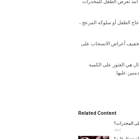
الة أمد تعرض الطفل للمخدرات
زعاج الطفل أو سلوكه المزعج ،
نين هي تخفيف أعراض الانسحاب على
ال هي العثور على الكمية
نين عليها.
Related Content
ى المخدرات؟
إدمان
اضعة للرقابة؟