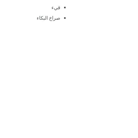
قيء
صراخ البكاء