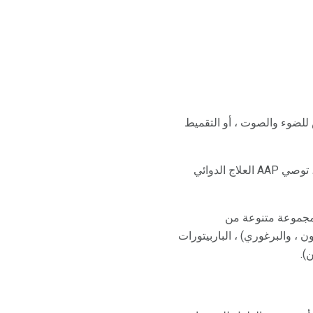
 للضوء والصوت ، أو التقميط
إذا لم يستجب المولود الجديد لدعم الراحة ويظهر علامات على أعراض الانسحاب المعتدلة أو الشديدة ، توصي AAP العلاج الدوائي
ة مع مجموعة متنوعة من
ن ، والبرغوري) ، الباربيتورات