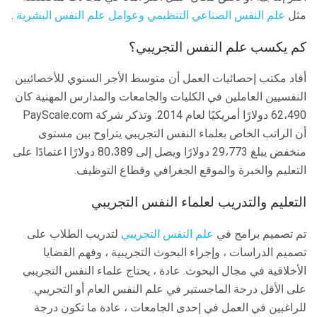
مثل
علم النفس الصناعي التنظيمي
وعوامل علم النفس البشرية
.
كم يكسب علم النفس التجريبي؟
أفاد مكتب إحصائيات العمل أن متوسط ​​الأجر السنوي للأخصائيين
النفسيين العاملين في الكليات والجامعات والمدارس المهنية كان
62،490 دولارًا أمريكيًا لعام 2014. وتذكر شركة PayScale.com
أن الراتب الخاص بعلماء النفس التجريبي يتراوح بين مستوى
منخفض يبلغ 29،773 دولارًا ويصل إلى 80،389 دولارًا اعتمادًا على
التعليم والخبرة والموقع الجغرافي وقطاع التوظيف.
التعليم والتدريب لعلماء النفس التجريبي
تم تصميم برامج في
علم النفس التجريبي
لتدريب الطلاب على
تصميم الدراسات ، وإجراء البحوث التجريبية ، وفهم القضايا
الأخلاقية في مجال البحوث. عادة ، يحتاج علماء النفس التجريبي
على الأقل درجة الماجستير في علم النفس العام أو التجريبي.
للراغبين في العمل في إحدى الجامعات ، عادة ما تكون درجة