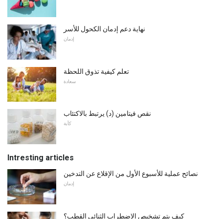
نهاية دعم إدمان الكحول للأسر
إدمان
تعلم كيفية تذوق اللحظة
سعادة
نقص فيتامين (د) يرتبط بالاكتئاب
كآبة
Intresting articles
نصائح عملية للأسبوع الأول من الإقلاع عن التدخين
إدمان
كيف يتم تشخيص الاضطراب الثنائي القطب؟