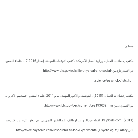
مصادر:
مكتب إحصاءات العمل ، وزارة العمل الأمريكية ، كتيب التوقعات المهنية ، إصدار 2016-17 ، علماء النفس.
تم الاسترجاع من http://www.bls.gov/ooh/life-physical-and-social-
science/psychologists.htm.
مكتب إحصاءات العمل.
(2015).
التوظيف والأجور المهنية ، مايو 2014: علماء النفس ، جميعهم الآخرون.
تم الاسترداد من http://www.bls.gov/oes/current/oes193039.htm.
(2011).
PayScale.com.
لقطة عن الرواتب لوظائف علم النفس التجريبي.
تم العثور عليه عبر الإنترنت
على http://www.payscale.com/research/US/Job=Experimental_Psychologist/Salary