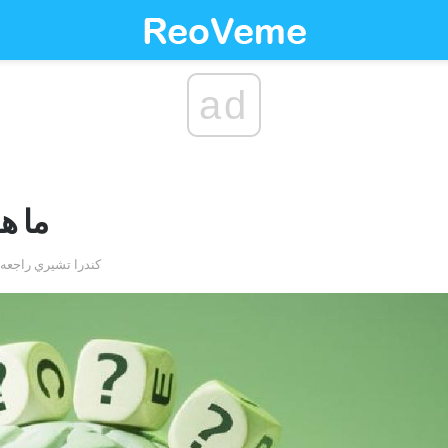
ad
ما ه
by كندرا تشيري راج