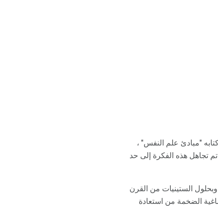
م يكن ثابتا كما كان يعتقد سابقا في عام 1890. في كتابه "مبادئ علم النفس" ،
 تم تجاهل هذه الفكرة إلى حد
. وبحلول الستينيات من القرن
ماغية الضخمة من استعادة