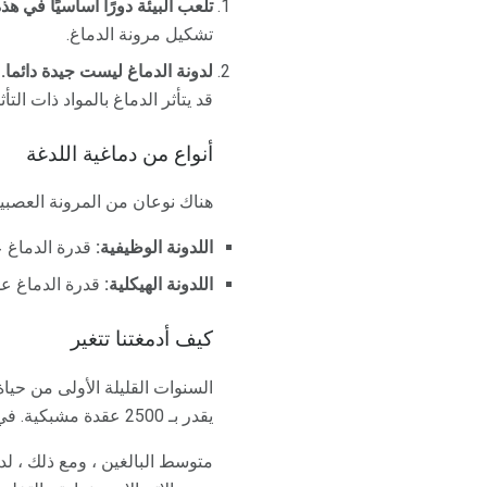
تلعب البيئة دورًا أساسيًا في هذه
تشكيل مرونة الدماغ.
لدونة الدماغ ليست جيدة دائما.
غ
قد يتأثر الدماغ بالمواد ذات ال
أنواع من دماغية اللدغة
هناك نوعان من المرونة العصبية
اللدونة الوظيفية:
قدرة الدماغ ع
اللدونة الهيكلية:
قدرة الدماغ على 
كيف أدمغتنا تتغير
السنوات القليلة الأولى من حيا
يقدر بـ 2500 عقدة مشبكية. في سن الثالثة ، نما هذا العدد إلى 15،000 نقطة وصلب في كل عصبون.
متوسط ​​البالغين ، ومع ذلك ، ل