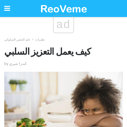
ad
نظريات
علم النفس السلوكي
كيف يعمل التعزيز السلبي
by كندرا شيري