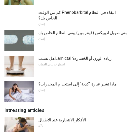
كم من الوقت Phenobarbital البقاء في النظام
الخاص بك؟
إدمان
متى طويل اديبيكس (فينترمين) يبقى النظام الخاص بك
إدمان
هل تسبب Lamictal زيادة الوزن أو الخسارة؟
اضطراب ثنائي القطب
ماذا تشير عبارة "كذبة" إلى استخدام المخدرات؟
إدمان
Intresting articles
الأفكار الانتحارية عند الأطفال
كآبة