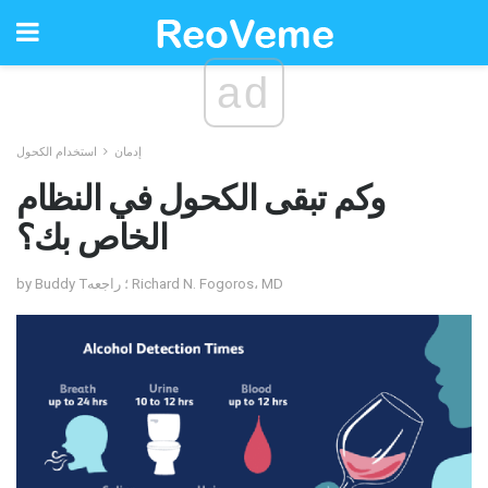
ad
إدمان
استخدام الكحول
وكم تبقى الكحول في النظام
الخاص بك؟
by Buddy T؛ راجعه Richard N. Fogoros، MD