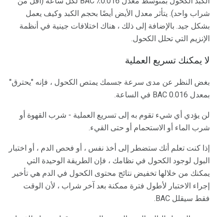
الكبد الكحول بمتوسط ​​معدل 0.016٪ BAC لكل ساعة (أقل من
شراب واحد). يتأثر معدل الأيض أيضًا بحجم الكبد وكيف يعمل
بشكل جيد. بالإضافة إلى ذلك ، هناك اختلافات جينية في أنظمة
الإنزيم التي تحلل الكحول.
لا يمكنك تسريع العملية
بغض النظر عن مدى سرعة جسمك يمتص الكحول ، فإنه "يحترق"
بمعدل 0.016 BAC في الساعة.
لن يؤدي أي شيء تقوم به إلى تسريع العملية - شرب القهوة أو
شرب الماء أو الاستحمام أو حتى القيء.
إذا كنت تعلم أنك ستضطر إلى أخذ نفس ، أو فحص الدم ، أو اختبار
البول لوجود الكحول في نظامك ، فإن الطريقة الوحيدة التي
يمكنك من خلالها تخفيض نتائج محتوى الكحول في الدم هي تأخير
إجراء الاختبار لأطول فترة ممكنة بعد آخر شراب ، لأن الوقت
فقط سيقلل BAC.