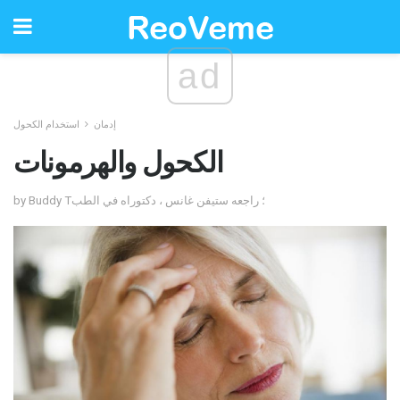
ad
إدمان
استخدام الكحول
الكحول والهرمونات
by Buddy T؛ راجعه ستيفن غانس ، دكتوراه في الطب