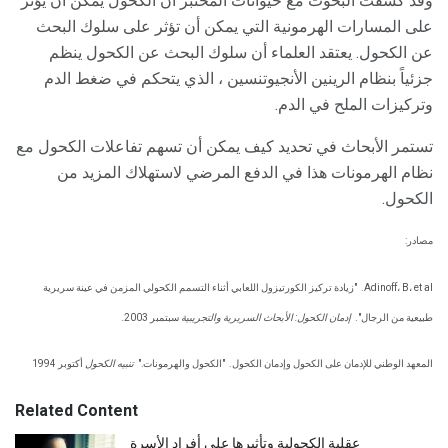
وقد كشفت البحوث مع حيوانات المختبر أن الكحول يمكن أن يؤثر
على المسارات الهرمونية التي يمكن أن تؤثر على سلوك البحث
عن الكحول. يعتقد العلماء أن سلوك البحث عن الكحول ينظم
جزئياً بنظام الرينين الأنجيوتنسين ، الذي يتحكم في ضغط الدم
وتركيزات الملح في الدم.
تستمر الأبحاث في تحديد كيف يمكن أن تسهم تفاعلات الكحول مع
نظام الهرمونات هذا في الدفع المرضي لاستهلاك المزيد من
الكحول.
مصادر:
Adinoff، B، et al.
"زيادة تركيز الكورتيزول اللعابي أثناء التسمم الكحولي المزمن في عينة سريرية
طبيعية من الرجال".
إدمان الكحول: الأبحاث السريرية والتجريبية
سبتمبر 2003.
المعهد الوطني للإدمان على الكحول وإدمان الكحول.
"الكحول والهرمونات."
تنبيه الكحول
أكتوبر 1994
Related Content
عقلية الكحولية وتأثيرها على أفراد الأسرة