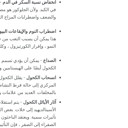
انخفاض نسبة السكر في الدم
- 
في الكبد. ولأن الجلوكوز هو م
والضعف واضطرابات المزاج التي
اضطراب النوم والإيقاعات البيو
هذا يمكن أن يسبب التعب من خل
النمو ، وإفراز الكورتيزول ، و
الصداع
- يمكن أن يؤدي تسمم ال
الكحول أيضًا على الهيستامين و
انسحاب الكحول
- يقلل الكحول
المركزي إلى حالة فرط النشاط
بالمخلفات. العديد من علامات
آثار الأيائل الكحول
- يتم استقلا
تأثيرات سمية. ويعتقد الباحثون 
الصفراء إلى الصفر ، فإن التأث