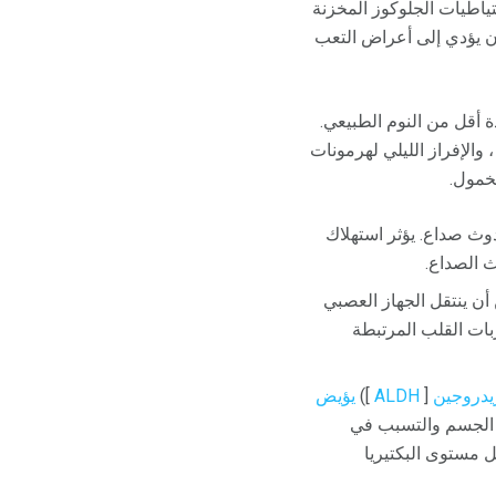
اطيات الجلوكوز المخزنة
أن يؤدي إلى أعراض التعب
 أقل من النوم الطبيعي.
والإفراز الليلي لهرمونات
لخمول.
دوث صداع. يؤثر استهلاك
ث الصداع.
ن ينتقل الجهاز العصبي
ات القلب المرتبطة
يدروجين
[
ALDH
])
يؤيض
 للأسيتالديهيد بالتراكم في الجسم والتسبب في
ل مستوى البكتيريا