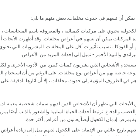
يمكن أن تسهم في حدوث مخلفات. بعض منهم ما يلي:
حولية تحتوي على مركبات كيميائية ، والمعروفة باسم المتجانسات ،
 المركبات يمكن أن تسهم في أعراض مخلفات. وقد أظهرت الأبحاث أ
أو الفودكا ، تسبب تأثيرات أقل على المخلفات. المشروبات التي تحتو
راندي والنبيذ الأحمر - تميل إلى إحداث المزيد من الأعراض.
يستخدم الأشخاص الذين يشربون كميات كبيرة من الأدوية الأخرى والكثي
عة خاصة بهم من أعراض نوع مخلفات. على الرغم من أن استخدام المار
م في الظروف المؤدية إلى حدوث مخلفات ، إلا أن آثارها الدقيقة على 
الأبحاث التي تظهر أن الأشخاص الذين لديهم سمات شخصية معينة لدي
لغضب والدفاع. ترتبط أحداث الحياة السلبية والشعور بالذنب أيضًا بم
بة بمرض إدمان الكحول أيضاً يعانون من أعراض أكثر حدة.
يهم تاريخ عائلي من الإدمان على الكحول لديهم ميل إلى زيادة أعراض 