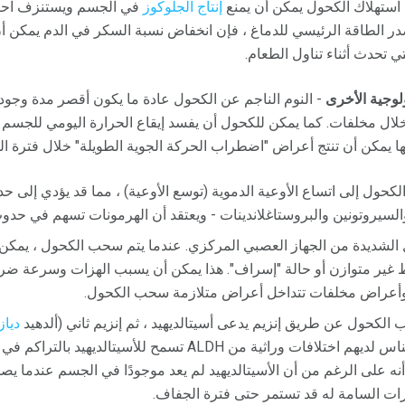
استهلاك الكحول يمكن أن يمنع
إنتاج الجلوكوز
في الجسم ويستنزف احتي
صدر الطاقة الرئيسي للدماغ ، فإن انخفاض نسبة السكر في الدم يمكن 
 تحدث أثناء تناول الطعام.
لوجية الأخرى
- النوم الناجم عن الكحول عادة ما يكون أقصر مدة وجودة
ال مخلفات. كما يمكن للكحول أن يفسد إيقاع الحرارة اليومي للجسم ، 
كلها يمكن أن تنتج أعراض "اضطراب الحركة الجوية الطويلة" خلال فترة ا
كحول إلى اتساع الأوعية الدموية (توسع الأوعية) ، مما قد يؤدي إلى ح
السيروتونين والبروستاغلاندينات - ويعتقد أن الهرمونات تسهم في حدو
 الشديدة من الجهاز العصبي المركزي. عندما يتم سحب الكحول ، يمكن أ
 غير متوازن أو حالة "إسراف". هذا يمكن أن يسبب الهزات وسرعة ضرب
 وأعراض مخلفات تتداخل أعراض متلازمة سحب الكحول.
ب الكحول عن طريق إنزيم يدعى أسيتالديهيد ، ثم إنزيم ثاني (ألدهيد
دياز
الأسيتالديهيد إلى خلات. بعض الناس لديهم اختلافات وراثية من ALDH تسمح
أنه على الرغم من أن الأسيتالديهيد لم يعد موجودًا في الجسم عندما يص
يرات السامة له قد تستمر حتى فترة الجفاف.