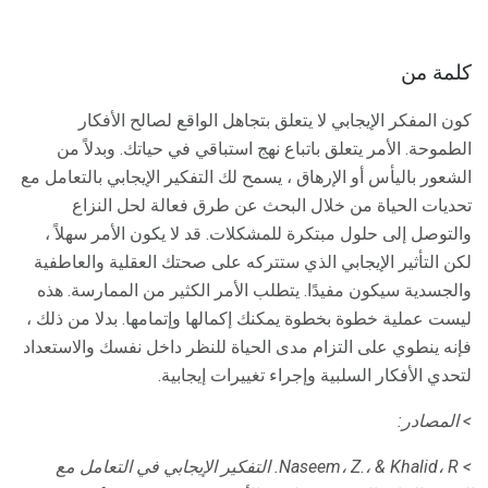
كلمة من
كون المفكر الإيجابي لا يتعلق بتجاهل الواقع لصالح الأفكار
الطموحة. الأمر يتعلق باتباع نهج استباقي في حياتك. وبدلاً من
الشعور باليأس أو الإرهاق ، يسمح لك التفكير الإيجابي بالتعامل مع
تحديات الحياة من خلال البحث عن طرق فعالة لحل النزاع
والتوصل إلى حلول مبتكرة للمشكلات. قد لا يكون الأمر سهلاً ،
لكن التأثير الإيجابي الذي ستتركه على صحتك العقلية والعاطفية
والجسدية سيكون مفيدًا. يتطلب الأمر الكثير من الممارسة. هذه
ليست عملية خطوة بخطوة يمكنك إكمالها وإتمامها. بدلا من ذلك ،
فإنه ينطوي على التزام مدى الحياة للنظر داخل نفسك والاستعداد
لتحدي الأفكار السلبية وإجراء تغييرات إيجابية.
> المصادر:
> Naseem، Z.، & Khalid، R. التفكير الإيجابي في التعامل مع