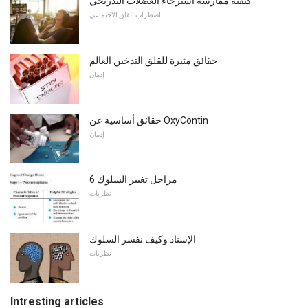
كيفية ممارسة استرخاء العضلات التدريجي
اضطراب القلق الاجتماعي
حقائق مثيرة للقلق التدخين العالم
إدمان
حقائق أساسية عن OxyContin
إدمان
6 مراحل تغيير السلوك
نظريات
الإسناد وكيف نفسر السلوك
نظريات
Intresting articles