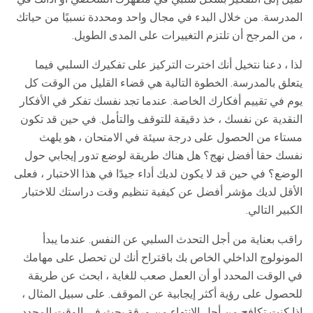
المدرسة. من خلال البدء في مجال واحد ومحددة نسبيًا من حياتك
، من المرجح أن تلتزم التغييرات على المدى الطويل.
لذا ، دعنا نتخيل أنك اخترت التركيز على تفكيرك السلبي فيما
يتعلق بالمدرسة. الخطوة التالية هي قضاء القليل من الوقت كل
يوم في تقييم أفكارك الخاصة. عندما تجد نفسك تفكر في الأفكار
النقدية عن نفسك ، خذ دقيقة للتوقف والتأمل. في حين قد تكون
مستاء من الحصول على درجة سيئة في الامتحان ، هو يلهث
نفسك حقا أفضل نهج؟ هل هناك طريقة لوضع تدور إيجابي حول
الوضع؟ في حين قد لا يكون لديك أداء جيدًا في هذا الاختبار ، فعلى
الأقل لديك مؤشر أفضل عن كيفية تنظيم وقت دراستك للاختبار
الكبير التالي.
راقب بعناية من أجل التحدث السلبي عن النفس. عندما يبدأ
المونولوج الداخلي الخاص بك باقتراح أنك لن تحصل على مهامك
في الوقت المحدد أو أن العمل صعب للغاية ، ابحث عن طريقة
للحصول على رؤية أكثر إيجابية عن الموقف. على سبيل المثال ،
إذا كنت تكافح من أجل الانتهاء من ورقة بحث في الوقت المحدد ،