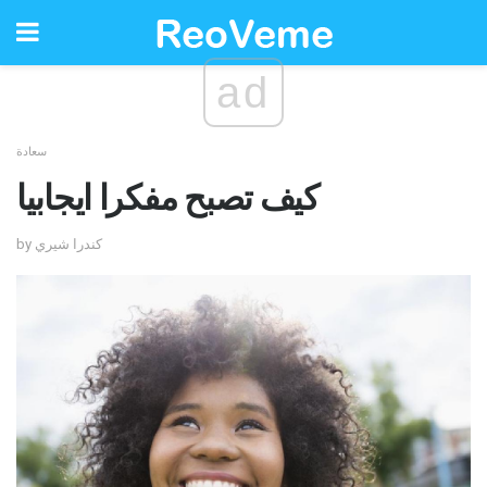
ad
سعادة
كيف تصبح مفكرا ايجابيا
by كندرا شيري