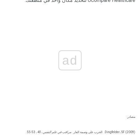
UCompare Healthcare لتحديد مكان واحد في منطقتك.
ad
مصادر:
Dingfelder، SF (2009).
الحرب على وصمة العار.
مراقب في علم النفس ، 40
، 53-55.