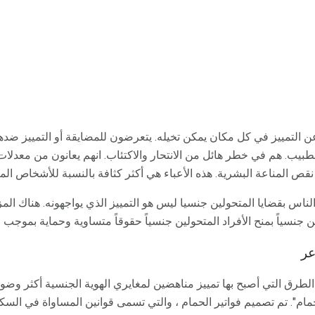
غ عن التمييز في كل مكان يمكن تخيله. يتعرضون للمضايقة أو التمييز ضد
بيب. هم في خطر هائل من الانتحار والاكتئاب. انهم يعانون من معدلات
قص المناعة البشرية. هذه الأعباء هي أكثر كثافة بالنسبة للأشخاص الم
س بقضايا المتحولين جنسيا ليس هو التمييز الذي يواجهونه. هناك المز
جنسياً بمنح الأفراد المتحولين جنسياً حقوقاً متساوية وحماية بموجب ا
عر
الطرق التي أصبح بها تمييز مناهضين لمغايري الهوية الجنسية أكثر وضوحا
حمام". تم تصميم فواتير الحمام ، والتي تسمى قوانين المساواة في الس