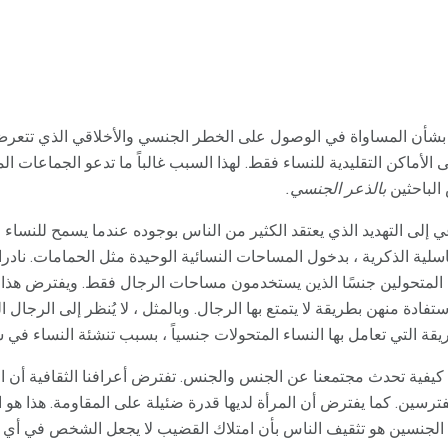
بشأن المساواة في الوصول على الخطر الجنسي والأخلاقي الذي تتعرض 
الأماكن التقليدية للنساء فقط. لهذا السبب غالباً ما تدعو الجماعات ال
 الباحثين
بالذعر الجنسي.
 إلى التهديد الذي يعتقد الكثير من الناس بوجوده عندما يسمح للنساء الم
لية الذكرية ، بدخول المساحات النسائية الوحيدة مثل الحمامات. نادرا م
المتحولين جنسًا الذين يستخدمون مساحات الرجال فقط. ويفترض هذا لأ
ة منهن بطريقة لا يتمتع بها الرجال. وبالمثل ، لا يُنظر إلى الرجال ا
 التي تعامل بها النساء المتحولات جنسياً ، بسبب تنشئة النساء في 
 كيفية تحدث مجتمعنا عن الجنس والجنس. تفترض أعرافنا الثقافية أن 
ترسين. كما يفترض أن المرأة لديها قدرة ضئيلة على المقاومة. هذا ه
ن الجنسين هو تثقيف الناس بأن امتلاك القضيب لا يجعل الشخص في أي 