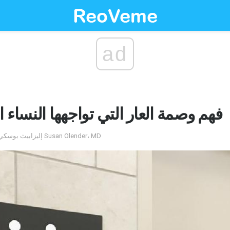
ad
فهم وصمة العار التي تواجهها النساء 
by إليزابيث بوسكي ، دكتوراه تم التعليق عليه من قبل Susan Olender، MD