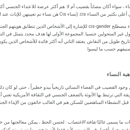
اء ، سواء أكان مصاباً بقضيب أم لا. هم أكثر عرضة للاعتداء الجنسي أكثر
ء Cis هن نساء تم تعيينهن للإناث عند الولادة).
هل تعلم: يستخدم بعض النشطاء مصطلح cis-gender للإشارة إلى الأشخاص الذين ت
ول غير المتحولين جنسيا. المجموعة الأولى لها هدف محدد يتمثل في الت
ها تاريخ طويل من النقاش. يعتقد الثاني أنه أكثر فائدة للأشخاص الذين
تصنيفهم حسب ما ليسوا.
ية النساء
وجود القضيب في الفضاء النسائي تاريخياً يبدو خطيراً ، حتى لو كان ذل
 التي ترتبط بها الأنوثة بالضعف الجنسي في الثقافة الأمريكية تعني أن
ن قبل النشطاء المناهضين للسكن هم في الغالب خائفون من الإيذاء الج
ت ما يسمى غالبًا
ثقافة الاغتصاب
. لحسن الحظ ، يمكن معالجتها من خلال
 يقوم بعمل أفضل في التدريس لأنه فقط لأن شخص ما يتم تربيته كذكور 