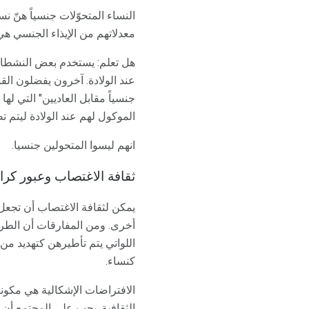
النساء المتحوّلات جنسياً هنّ نس
معدلاتهم من الإيذاء الجنسي هي أعلى بكثير من النساء cis. (نسا
عند الولادة. آخرون يفضلون الق
جنسياً مقابل العاديين" التي ل
الموكول لهم عند الولادة ليتم 
انهم ليسوا المتحولين جنسيا.
ثقافة الاغتصاب وعبور كراه
يمكن لثقافة الاغتصاب أن تجعل 
أخرى. ومن المفارقات أن الطريقة
اللواتي يتم تأطيرهن كتهديد م
كنساء.
الافتراضات الإشكالية هي مكونا
الثقافية. يجب على المجتمع أن