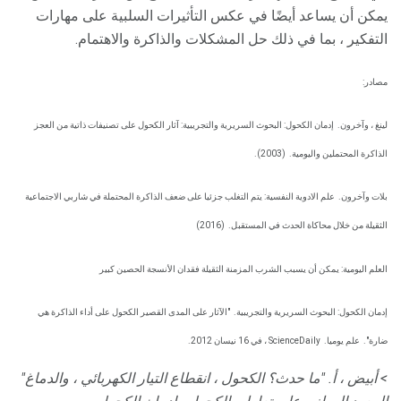
يمكن أن يساعد أيضًا في عكس التأثيرات السلبية على مهارات
التفكير ، بما في ذلك حل المشكلات والذاكرة والاهتمام.
مصادر:
لينغ ، وآخرون.
إدمان الكحول: البحوث السريرية والتجريبية: آثار الكحول على تصنيفات ذاتية من العجز
الذاكرة المحتملين واليومية.
(2003).
بلات وآخرون.
علم الادوية النفسية: يتم التغلب جزئيا على ضعف الذاكرة المحتملة في شاربي الاجتماعية
الثقيلة من خلال محاكاة الحدث في المستقبل.
(2016)
العلم اليومية: يمكن أن يسبب الشرب المزمنة الثقيلة فقدان الأنسجة الحصين كبير
إدمان الكحول: البحوث السريرية والتجريبية.
"الآثار على المدى القصير الكحول على أداء الذاكرة هي
ضارة".
علم يوميا.
ScienceDaily ، في 16 نيسان 2012.
> أبيض ، أ. "ما حدث؟ الكحول ، انقطاع التيار الكهربائي ، والدماغ"