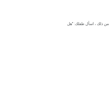
 إننا نغادر في 5 دقائق لا معنى له". وبدلاً من ذلك ، اسأل طفلك: "هل