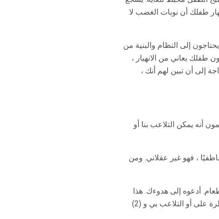
ار طفلك أن نوبات الغضب لا
حتاجون إلى النظام والبنية من
ن طفلك يعاني من الانهيار ،
 إلى أن تبين لهم أنك ،
ون أنه يمكن التلاعب بنا أو
فيًا ، فهو غير عقلاني. ومن
عام. أدعوه إلى هدوءك. هذا
سوف يفزعه في البداية لأنه اعتاد على رؤيتك تنزعج. ما تقوم بتوصيله هو ، (1) أفعالك لا تستطيع السيطرة على أو التلاعب بي و (2)