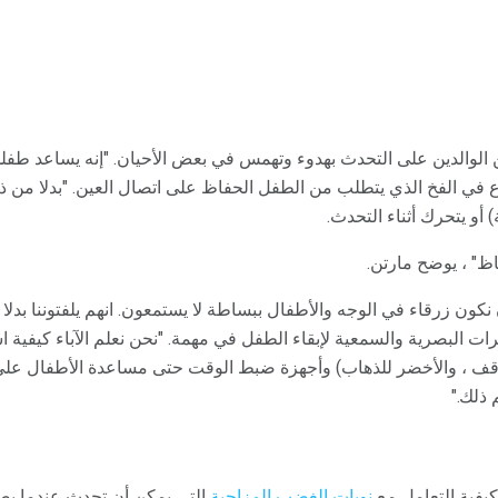
 الوالدين على التحدث بهدوء وتهمس في بعض الأحيان. "إنه يساعد طفلك
قوع في الفخ الذي يتطلب من الطفل الحفاظ على اتصال العين. "بدلا من
 أو يتحرك أثناء التحدث.
اظ" ، يوضح مارتن.
كون زرقاء في الوجه والأطفال ببساطة لا يستمعون. انهم يلفتوننا بدلا
يرات البصرية والسمعية لإبقاء الطفل في مهمة. "نحن نعلم الآباء كيفية 
لتوقف ، والأخضر للذهاب) وأجهزة ضبط الوقت حتى مساعدة الأطفال على
ذلك."
كيفية التعامل مع
نوبات الغضب المزاجية
التي يمكن أن تحدث عندما يص