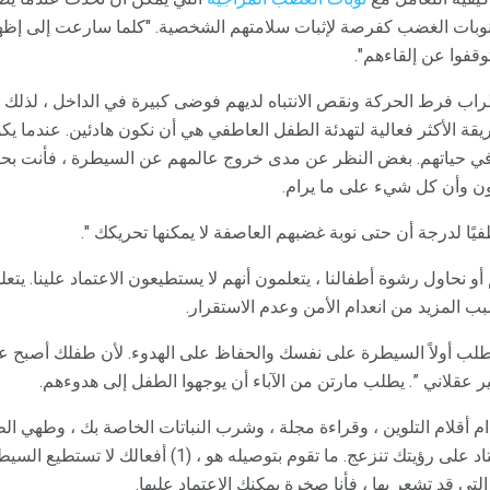
 نوبات الغضب كفرصة لإثبات سلامتهم الشخصية. "كلما سارعت إلى إظه
قفوا عن إلقاءهم".
راب فرط الحركة ونقص الانتباه لديهم فوضى كبيرة في الداخل ، لذلك ي
يقة الأكثر فعالية لتهدئة الطفل العاطفي هي أن نكون هادئين. عندما يكو
في حياتهم. بغض النظر عن مدى خروج عالمهم عن السيطرة ، فأنت بحاجة
ون وأن كل شيء على ما يرام.
يًا لدرجة أن حتى نوبة غضبهم العاصفة لا يمكنها تحريكك ".
 نحاول رشوة أطفالنا ، يتعلمون أنهم لا يستطيعون الاعتماد علينا. يتعلم
سبب المزيد من انعدام الأمن وعدم الاستقرار.
طلب أولاً السيطرة على نفسك والحفاظ على الهدوء. لأن طفلك أصبح عاط
عقلاني ”. يطلب مارتن من الآباء أن يوجهوا الطفل إلى هدوءهم.
ام أقلام التلوين ، وقراءة مجلة ، وشرب النباتات الخاصة بك ، وطهي الط
 قد تشعر بها ، فأنا صخرة يمكنك الاعتماد عليها.