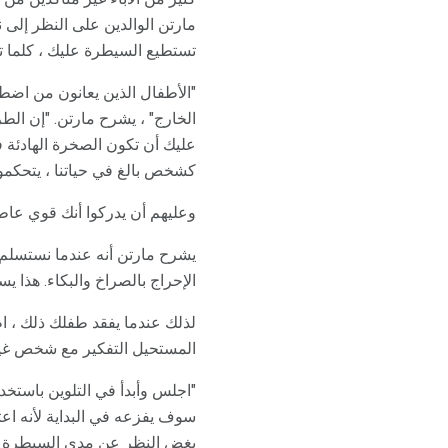
مارتن الوالدين على النظر إلى
تستطيع السيطرة عليك ، كلما تو
"الأطفال الذين يعانون من اضط
الخارج" ، يشرح مارتن. "إن الطر
عليك أن تكون الصخرة الهادئة 
كشخص بالغ في حياتنا ، يتحكم
وعليهم أن يدركوا أنك قوي عاطف
يشرح مارتن أنه عندما نستسلم أو
الإحراج بالصراخ والبكاء. هذا ي
لذلك عندما يفقد طفلك ذلك ، ا
المستحيل التفكير مع شخص غير 
"اجلس وأبدأ في التلوين باستخد
بغض النظر عن مدى السيطرة التي