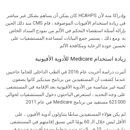
وإدراكا منه لأن HCAHPS كان يمكن أن يساهم بشكل غير مباشر
في زيادة استخدام الأفيونات الموصوفة ، قام CMS منذ ذلك الحين
بإزالة أسئلة استقصاء التحكم في الألم من نموذج السداد الخاص
به. ومع ذلك ، يستمر جمع البيانات لمساعدة المستشفيات على
تحسين جودة الرعاية ومكافحة الألم.
زيادة استخدام Medicare للأدوية الأفيونية
أثيرت دراسة أجريت عام 2016 في الطب الداخلي للجاما حاجبين
عندما كشفت أن المستفيدين من برنامج ميديكير كانوا يصفون
كمية غير متناسبة من الأدوية الأفيونية بعد الإقامة في المستشفى.
على وجه التحديد ، استعرض الباحثون دخول المستشفيات لحوالي
623.000 مستفيد من برنامج Medicare في عام 2011.
لم يكن هؤلاء المستفيدين سابقًا يتناولون أدوية الأفيون ، على
الأقل ليس خلال الـ 60 يومًا التي تسبق إقامتهم في المستشفى.
ما يقرب من 15 في المئة منهم شغلوا وصفة أفيونية جديدة في