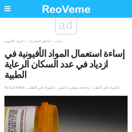
ad
إدمان
تعاطي المخدرات
المواد الأفيونية
إساءة استعمال المواد الأفيونية في
ازدياد في عدد السكان الرعاية
الطبية
by تانيا Feke ، دكتوراه في الطب ؛ راجعه ستيفن غانس ، دكتوراه في الطب