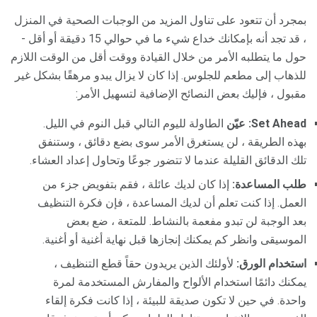
بمجرد أن تتعود على تناول المزيد من الوجبات الصحية في المنزل
، قد تجد أنه بإمكانك خداع شيء ما في حوالي 15 دقيقة أو أقل -
حول ما يتطلبه الأمر من خلال القيادة ووقت أقل من الوقت اللازم
للذهاب إلى مطعم للجلوس. إذا كان لا يزال يبدو مرهقًا بشكل غير
مقبول ، فإليك بعض النصائح الإضافية لتسهيل الأمر:
Set Ahead: عيّن
الطاولة لليوم التالي قبل النوم في الليل.
بهذه الطريقة ، لن يستغرق الأمر سوى بضع دقائق ، وستنفق
تلك الدقائق القليلة عندما لا تتضور جوعًا وتحاول إعداد العشاء.
طلب المساعدة:
إذا كان لديك عائلة ، فقم بتفويض جزء من
العمل. إذا كنت تعلم أن لديك المساعدة ، فإن فكرة التنظيف
بعد الوجبة لن تبدو مفعمة بالنشاط. للمتعة ، ضع بعض
الموسيقى وانظر كم يمكنك إنجازها قبل نهاية أغنية أو أغنية.
استخدام الورق:
لأولئك الذين يريدون حقاً قطع التنظيف ،
يمكنك دائمًا استخدام الألواح والمفارش المستخدمة لمرة
واحدة. في حين لا تكون صديقة للبيئة ، إذا كانت فكرة إلقاء