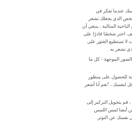
أسك عندما تفكر في
الشخص الذي يجعلك تشعر
احية المثالية ، ينبغي أن
 اختر شخصًا قادرًا على
ت لا تستطيع العثور على
ي تشعر به.
لصور الموجهة - كل ما
 على قلقك الاجتماعي! امنح نفسك الإذن لإنهاء مهلة مدتها 20 دقيقة للحصول على منظور
ل لنفسك ، "نعم أنا أشعر
 قم بتحويل التركيز إلى
مكن أيضا لمس اللمس
 نفسك عن التوتر.