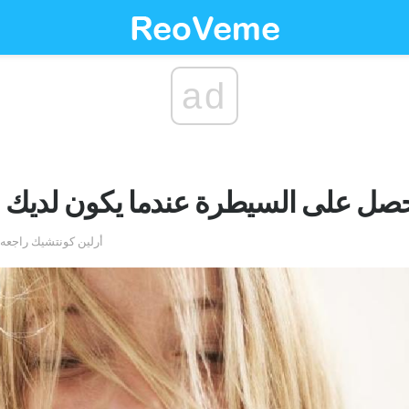
ad
صل على السيطرة عندما يكون لديك ا
by أرلين كونتشيك راج