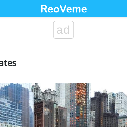
ad
9/11 و