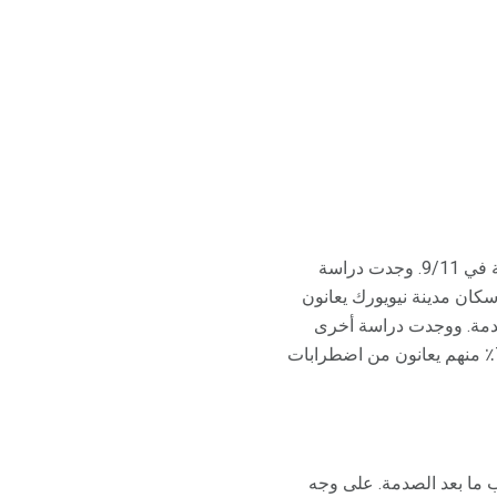
وقد تم نشر العديد من الدراسات التي درست معدلات اضطراب ما بعد الصدمة نتيجة للهجمات الإرهابية في 9/11. وجدت دراسة
شخصًا في الولايات المتحدة في أكتوبر ونوفمبر من عام 2001 أن 11.2٪ من سكان مدينة نيويورك يعانون
ا بعد الصدمة. ووجدت دراسة أخرى
أجريت على 998 بالغًا في مدينة نيويورك بعد مرور خمسة إلى تسعة أسابيع على وقوع الهجمات أن 7.5٪ منهم يعانون من اضطرابات
 ما بعد الصدمة. على وجه