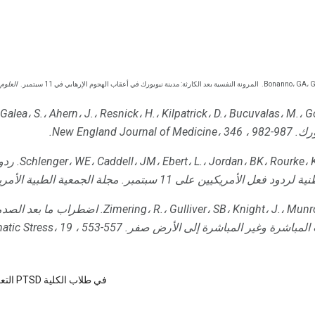
Bonanno، GA، Gal
المرونة النفسية بعد الكارثة: مدينة نيويورك في أعقاب الهجوم الإرهابي في 11 سبتمبر.
العلوم ا
ورك.
، 982-987.
New England Journal of Medicine، 346
ردو
 لردود فعل الأمريكيين على 11 سبتمبر.
مجلة الجمعية الطبية الأمريك
اضطراب ما بعد الصدم
مباشرة وغير المباشرة إلى الأرض صفر.
، 553-557.
atic Stress، 19
التعرض للصدمة و PTSD في طلاب الكلية