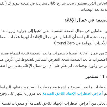
جد أن 20٪ من الأشخاص الذين يعيشون تحت شارع كانال ستريت في مدينة نيويورك (ا
مة بعد الهجمات.
صدمة في عمال الإغاثة
ت دراسة أخرى في 109 من العاملين في مجال الصحة النفسية الذين ذهبوا إلى جراوند زير
 هجمات 11 سبتمبر. وجدت هذه الدراسة أن العاملين في مجال الإغاثة أظهروا علامات
 المؤلمة في Ground Zero.
لى وجه التحديد ، تبين أن 4.6 ٪ من عمال الإغاثة أصيبوا باضطراب ما بعد الصدمة نتيجة لس
ت نسبة أعلى قليلا (6.4 ٪) اضطراب ما بعد الصدمة نتيجة التعرض المباشر للضغوط في ال
ر
على الرغم من ارتفاع معدلات اضطراب ما بعد الصدمة مباش
هم
أعراض اضطراب الإجهاد اللاحق للصدمة
بعد مرور 6 أشهر على وقوع الحدث.
ال تعاني من أعراض اضطراب الإجهاد اللاحق للصدمة أو صعوبات نفسية