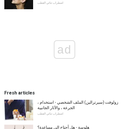
اضطراب ثنائي القطب
ad
Fresh articles
زولوفت (سيرترالين) الملف الشخصي - استخدام ،
الجرعة ، والآثار الجانبية
اضطراب ثنائي القطب
هلوسة - هل أحتاج إلى مساعدة؟