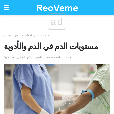
ad
اضطراب ثنائي القطب
علاج او معاملة
مستويات الدم في الدم والأدوية
by مارسيا راجعه ستيفن غانس ، دكتوراه في الطب