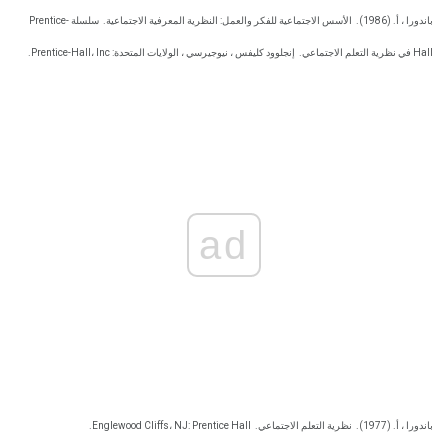
باندورا ، أ. (1986).
الأسس الاجتماعية للفكر والعمل: النظرية المعرفية الاجتماعية.
سلسلة Prentice-
Hall في نظرية التعلم الاجتماعي.
إنجلوود كليفس ، نيوجيرسي ، الولايات المتحدة: Prentice-Hall، Inc.
ad
باندورا ، أ. (1977).
نظرية التعلم الاجتماعي.
Englewood Cliffs، NJ: Prentice Hall.