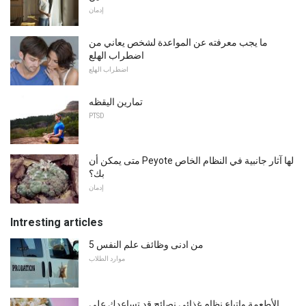
إدمان
ما يجب معرفته عن المواعدة لشخص يعاني من
اضطراب الهلع
اضطراب الهلع
تمارين اليقظه
PTSD
متى يمكن أن Peyote لها آثار جانبية في النظام الخاص
بك؟
إدمان
Intresting articles
5 من ادنى وظائف علم النفس
موارد الطلاب
الأطعمة واتباع نظام غذائي نصائح قد تساعدك على