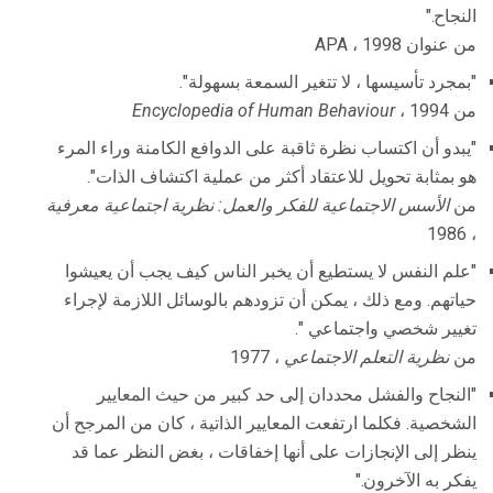
النجاح."
من عنوان APA ، 1998
"بمجرد تأسيسها ، لا تتغير السمعة بسهولة".
من
، 1994
Encyclopedia of Human Behaviour
"يبدو أن اكتساب نظرة ثاقبة على الدوافع الكامنة وراء المرء
هو بمثابة تحويل للاعتقاد أكثر من عملية اكتشاف الذات".
من
الأسس الاجتماعية للفكر والعمل: نظرية اجتماعية معرفية
، 1986
"علم النفس لا يستطيع أن يخبر الناس كيف يجب أن يعيشوا
حياتهم. ومع ذلك ، يمكن أن تزودهم بالوسائل اللازمة لإجراء
تغيير شخصي واجتماعي ".
من
نظرية التعلم الاجتماعي
، 1977
"النجاح والفشل محددان إلى حد كبير من حيث المعايير
الشخصية. فكلما ارتفعت المعايير الذاتية ، كان من المرجح أن
ينظر إلى الإنجازات على أنها إخفاقات ، بغض النظر عما قد
يفكر به الآخرون."