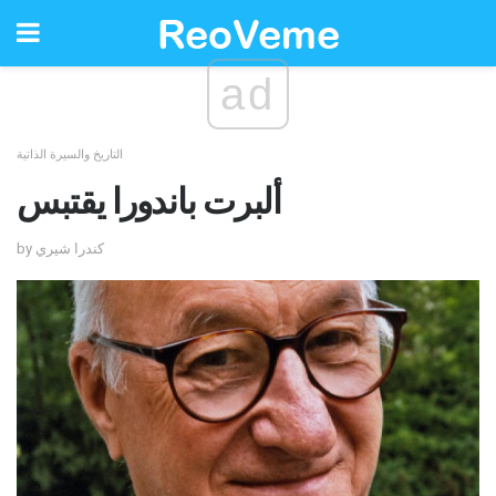
ad
التاريخ والسيرة الذاتية
ألبرت باندورا يقتبس
by كندرا شيري