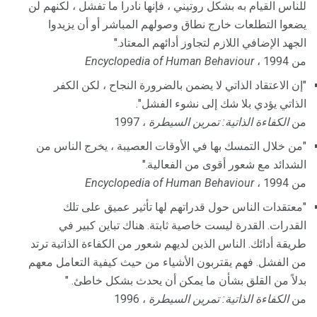
للناس القيام به بشكل روتيني ، فإنها نادرا ما تفشل ، لكنهم لن
يضعوا التطلعات خارج نطاق وصولهم المباشر أو أن يزيدوا
الجهد الإضافي اللازم لتجاوز أدائهم المعتاد."
من
، 1994
Encyclopedia of Human Behaviour
"إن الاعتقاد الذاتي لا يضمن بالضرورة النجاح ، لكن الكفر
الذاتي يؤدي بلا شك إلى نشوء الفشل".
من
الكفاءة الذاتية: تمرين السيطرة
، 1997
"من خلال التمسك بها في الأوقات العصيبة ، يخرج الناس من
الشدائد مع شعور أقوى من الفعالية."
من
، 1994
Encyclopedia of Human Behaviour
"معتقدات الناس حول قدراتهم لها تأثير عميق على تلك
القدرات. القدرة ليست خاصية ثابتة. هناك تباين كبير في
طريقة أدائك. الناس الذين لديهم شعور من الكفاءة الذاتية ترتد
من الفشل. فهم يقتربون الأشياء من حيث كيفية التعامل معهم
بدلاً من القلق بشأن ما يمكن أن يحدث بشكل خاطئ. "
من
الكفاءة الذاتية: تمرين السيطرة
، 1996