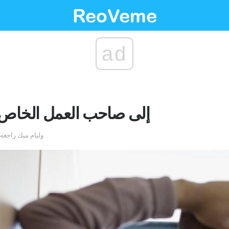
ad
إفشاء GAD إلى صاحب العمل الخا
by وليام ميك راج