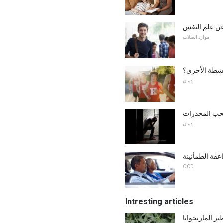
عن علم النفس
موارد الطلاب
أنشطة الأخرى؟
إدمان
 سحب المخدرات
إدمان
فة الطمأنينة
OCD
Intresting articles
ير الماريجوانا