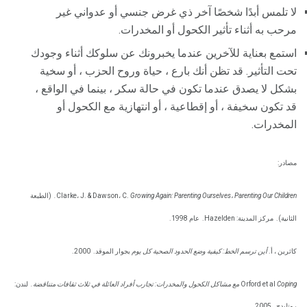
لا تلمس أبدًا شخصًا آخر ذي غرض جنسي أو عدواني غير
مرحب به أثناء تأثير الكحول أو المخدرات.
استمع بعناية للآخرين عندما يخبرونك عن سلوكك أثناء وجودك
تحت التأثير. قد تظن أنك بارع ، حياة وروح الحزب ، أو سخية
بشكل لا يصدق عندما تكون في حالة سكر ، بينما في الواقع ،
قد تكون سخيفة ، أو إقطاعية ، أو انتهازية مع الكحول أو
المخدرات.
مصادر:
Growing Again: Parenting Ourselves، Parenting Our Children.
Clarke، J. & Dawson، C.
(الطبعة
الثانية).
مركز المدينة: Hazelden.
عام 1998.
كاثرين ، أ.
أين ترسم الخط: كيفية وضع الحدود الصحية كل يوم
بجوار الموقد.
2000.
Coping مع مشاكل الكحول والمخدرات: تجارب أفراد العائلة في ثلاث ثقافات متناقضة.
Orford et al
لندن:
روتليدج.
2005.