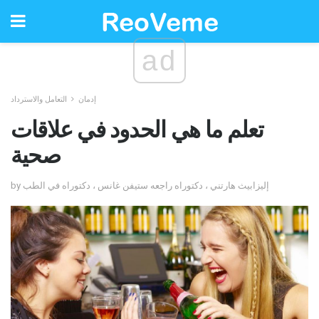
ad
إدمان
التعامل والاسترداد
تعلم ما هي الحدود في علاقات
صحية
by إليزابيث هارتني ، دكتوراه راجعه ستيفن غانس ، دكتوراه في الطب