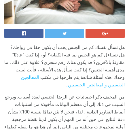
هل تسأل نفسك كم من الجنس يجب أن يكون حقا في زواجك؟
هل تتساءل كم هو الجنس بما فيه الكفاية؟ أو ، إذا كنت "عاديًا"
مقارنةً بالآخرين؟ قد يكون هناك رقم سحري؟ علاوة على ذلك ، ما
مدى أهمية الجنس؟ إذا كنت تسأل هذه الأسئلة ، فأنت لست
وحدك. هذه أسئلة شائعة يتم طرحها في مكتب
المعالجين
النفسيين والمعالجين
الجنسيين
.
من المخيف ذكر احصائيات عن الرضا الجنسي لعدة أسباب. ويرجع
السبب في ذلك إلى أن معظم البيانات مأخوذة من استبيانات
أنماط التقارير الذاتية ، لذا ، فنحن لا نثق تمامًا بنسبة 100٪ بشأن
دقة النتائج. في حين أنه من المهم أن يكون لدينا نقطة مرجعية
أولية لمجموعات مختلفة من الناس (بما أن هذا هو ما نفعله كعلماء