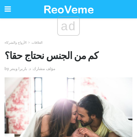
ad
العلاقات
الأزواج والشركاء
كم من الجنس نحتاج حقا؟
by مؤلف مشارك: د. باربرا وينتر