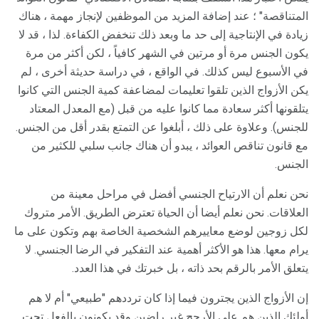
المتناقصة" ؛ عند إضافة المزيد من الموظفين لإنجاز مهمة ، هناك
زيادة في الإنتاجية إلى حد ما وبعد ذلك تنخفض الكفاءة. لذا ، قد لا
يكون الجنس مرة أو مرتين في الشهر كافياً ، لكن أكثر من مرة
في الأسبوع ليس كذلك. في الواقع ، في دراسة حديثة أخرى ، لم
يكن الأزواج الذين تلقوا تعليمات لمضاعفة كمية الجنس التي كانوا
يتلقونها أكثر سعادة مما كانوا عليه من قبل (مع المعدل المعتاد
للجنس). وعلاوة على ذلك ، أبلغوا عن التمتع بقدر أقل من الجنس.
مع قانون تناقص العوائد ، يبدو أن هناك جانب سلبي للكثير من
الجنس.
نحن نعلم أن الارتياح الجنسي أفضل في مراحل معينة من
العلاقات. نحن نعلم أيضا أن الحياة تعترض الطريق. الأمر متروك
لكل زوجين لوضع معاييرهم الشخصية الخاصة بهم وتكون على ما
يرام معها. هذا هو الأكثر أهمية عند التفكير في الرضا الجنسي. لا
يتعلق الأمر بالرقم بحد ذاته ، بل خبرتك في هذا العدد.
إن الأزواج الذين يجترون فيما إذا كان ترددهم "طبيعي" أم لا هم
أولئك الذين هم على الأرجح غير راضين وقد يكونون بالفعل تحت