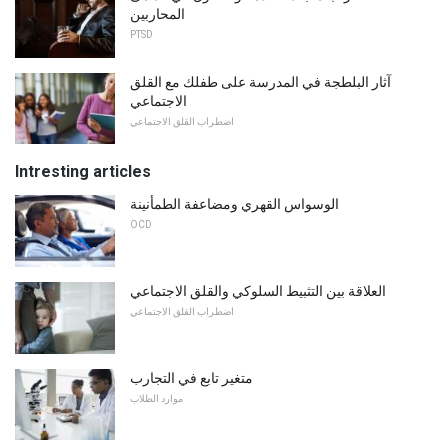
المحاربين
PTSD
آثار البلطجة في المدرسة على طفلك مع القلق
الاجتماعي
اضطراب القلق الاجتماعي
Intresting articles
الوسواس القهري ومضاعفة الطمأنينة
OCD
العلاقة بين التثبيط السلوكي والقلق الاجتماعي
اضطراب القلق الاجتماعي
متغير تابع في التجارب
موارد الطلاب