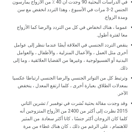
في الدراسات البحثية 90 وجدت أن 40 ٪ من الأزواج يمارسون
الجنس 2-3 مرات في الأسبوع ، وهذا التردد انخفض مع سن
ومدة الزواج.
عموما ، هناك انخفاض في كل من التردد والرضا كما الأزواج
معا لفترة أطول.
ينقص التردد الجنسي في العلاقة أيضًا عندما ننظر إلى عوامل
أخرى مثل العمل ، والأعمال المنزلية ، والأطفال ، والعوامل
البدنية أو الفسيولوجية ، وغيرها من القضايا العلائقية ، وما إلى
ذلك.
وترتبط كل من التواتر الجنسي والرضا الجنسي ارتباطا عكسيا
بمعدلات الطلاق. بعبارة أخرى ، كلما ارتفع المعدل ، ينخفض ​​
الآخر.
وقد وجدت مقالة بحثية نُشرت في نوفمبر / تشرين الثاني
2015 نظرت إلى أكثر من 2400 من الأزواج المتزوجين أنه
كلما كان الزوجان أكثر جنسًا ، كانا أكثر سعادة. من المثير
للاهتمام ، على الرغم من ذلك ، كان هناك غطاء من مرة