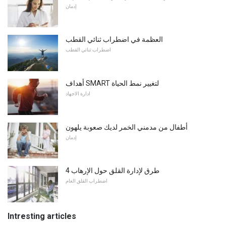
إدمان
العظمة في اضطراب ثنائي القطب
اضطراب ثنائي القطب
أهداف SMART لتغيير نمط الحياة
ادارة الاجهاد
أطفال من مدمني الخمر لديك صعوبة يلهون
إدمان
4 طرق لإدارة القلق حول الإرهاب
اضطراب القلق العام
Intresting articles