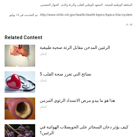
المعاهد الوطنية للصحة.
المعهد الوطني للقلب والرئة والدم.
الجهاز التنفسي.
http://www.nhlbi.nih.gov/health/health-topics/topics/hlw/system.
تم التحديث في ١٧ يوليو
٢٠١٢.
Related Content
الرئتين المدخن مقابل الرئة صحية طبيعية
إدمان
5 نصائح التي تعزز صحة القلب
إدمان
هذا هو ما يبدو مرض الانسداد الرئوي المزمن
إدمان
كيف يؤثر دخان السجائر على الحويصلات الهوائية في
الرئتين؟