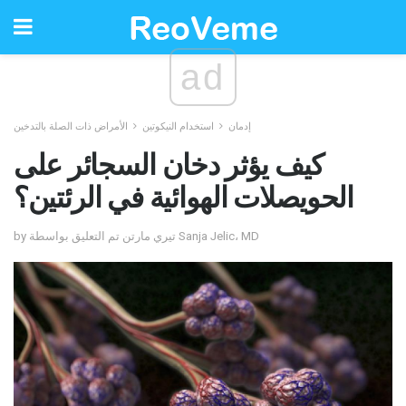
ad
إدمان
استخدام النيكوتين
الأمراض ذات الصلة بالتدخين
كيف يؤثر دخان السجائر على
الحويصلات الهوائية في الرئتين؟
by تيري مارتن تم التعليق بواسطة Sanja Jelic، MD