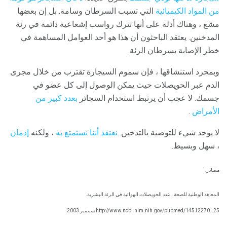
من المواد الكيميائية
التي تسبب السرطان وسامة. بل إن بعضها
مشع ، وهناك أدلة على أنها تترك رواسب إشعاعية دائمة في رئة
المدخنين. يعتقد الباحثون أن هذا هو أحد العوامل المساهمة في
خطر الإصابة بسرطان الرئة.
وبمجرد استنشاقها ، فإن سموم السيجارة تقترب من خلال مجرى
الدم عبر الحويصلات حيث يمكن الوصول إلى كل عضو في
جسمك. لا عجب أن يرتبط استخدام السجائر
بعدد كبير من
الأمراض
.
لا يوجد شيء للتوصية بالتدخين.
نعتقد أننا نستمتع به
، ولكنه
إدمان
، سهل وبسيط.
مصادر:
المعاهد الوطنية للصحة.
عدد الحويصلات الهوائية في الرئة البشرية.
25 سبتمبر 2003.
http://www.ncbi.nlm.nih.gov/pubmed/14512270.