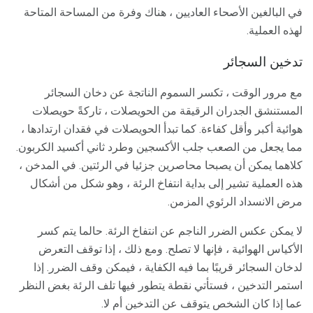
في البالغين الأصحاء العاديين ، هناك وفرة من المساحة المتاحة
لهذه العملية.
تدخين السجائر
مع مرور الوقت ، تكسر السموم الناتجة عن دخان السجائر
المستنشق الجدران الرقيقة من الحويصلات ، تاركةً حويصلات
هوائية أكبر وأقل كفاءة. كما تبدأ الحويصلات في فقدان ارتدادها ،
مما يجعل من الصعب جلب الأكسجين وطرد ثاني أكسيد الكربون.
كلاهما يمكن أن يصبحا محاصرين جزئيا في الرئتين. في المدخن ،
هذه العملية تشير إلى بداية انتفاخ الرئة ، وهو شكل من أشكال
مرض الانسداد الرئوي المزمن.
لا يمكن عكس الضرر الناجم عن انتفاخ الرئة. حالما يتم كسر
الأكياس الهوائية ، فإنها لا تصلح. ومع ذلك ، إذا توقف التعرض
لدخان السجائر قريبًا بما فيه الكفاية ، فيمكن وقف الضرر. إذا
استمر التدخين ، فستأتي نقطة يتطور فيها تلف الرئة بغض النظر
عما إذا كان الشخص يتوقف عن التدخين أم لا.