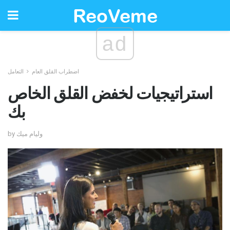
ad
اضطراب القلق العام
التعامل
استراتيجيات لخفض القلق الخاص
بك
by وليام ميك