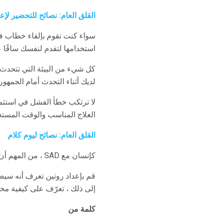
القلق العام: نصائح للتحضير ل
سواء كنت تقوم بإلقاء خطاب ف
استخدامها لتقدم لنفسك ساقًا عن
كل شيء من البيئة التي تتحدث 
لديك أثناء التحدث أمام الجمهور.
لا ترتكب خطأ الفشل في استثما
العلاج المناسب والوقت المست
القلق العام: نصائح ليوم كلام
كإنسان مع SAD ، من المهم أن نجمع روتينًا لإدارة القلق في يوم الكلام أو العرض التقديمي.
قم بإعداد روتين تعرف أنه سيض
إلى ذلك ، تعرّف على كيفية مخ
كلمة من