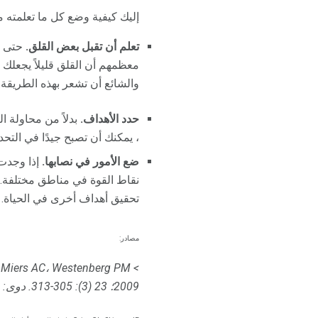
إليك كيفية وضع كل ما تعلمته مع
تعلم أن تقبل بعض القلق.
حتى أن
معظمهم أن القلق قليلاً يجعلك
والشائع أن تشعر بهذه الطريقة.
حدد الأهداف.
بدلاً من محاولة ال
، يمكنك أن تصبح جيدًا في التحدث
ضع الأمور في نصابها.
إذا وجدت 
نقاط القوة في مناطق مختلفة. ب
تحقيق أهداف أخرى في الحياة.
مصادر:
> Blöte AW، Kint MJW، Miers AC، Westenberg PM.
2009؛ 23 (3): 305-313.
دوى: 10.1016 / j.janxdis.2008.11.007.