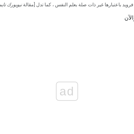
رويد باعتبارها غير ذات صلة بعلم النفس ، كما تدل [مقالة
نيويورك تايم
لآن
ad