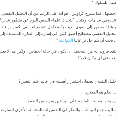
صبي للسلوك ".
احظتها ، كما يشرح كراوس ، هو أنه على الرغم من أن التحليل النفسي قد
لدينامي
قد مات. وكتبت: "يتحدث علماء النفس اليوم عن
منظور
الدين 
ر هذا المنظور إلى القوى الديناميكية داخل شخصياتنا التي تكمن وراء حركت
تحليل النفسي مصطلح أضيق كثيرًا في إشارة إلى الفكرة المستندة إلى ا
 يجب أن يتم حل نزاعاتنا
اللاواعية
".
عتقد فرويد أنه من المحتمل أن يكون في حالة انخفاض ، ولكن هذا لا يعن
ذهب في أي مكان قريبًا.
التحليل النفسي لضمان استمرار أهميته في عالم علم النفس؟
 العلم هو المفتاح.
بية والمعالجة القائمة على البراهين بمزيد من التعمق.
Fo أن تحسين أساليب جمع البيانات ، والنظر في التفسيرات المحتملة الأخرى للسل