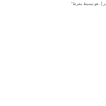
ز
] ، هو تبسيط مفرط".