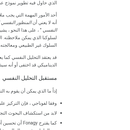
الذي حاول فيه تطوير نموذج ع
أحد الأمور المهمة التي يجب مل
أنه لا يعني أن
المنظور النفسي ا
النفسي
" ، على هذا النحو ، يشي
لسلوكنا الذي يمكن ملاحظته. ال
السلوك غير الطبيعي ومعالجته ،
قد يعتقد التحليل النفسي كما ي
الديناميكي قد اختفى أو أنه سي
مستقبل التحليل النفسي
إذاً ما الذي يمكن أن يقوم به 
وفقا لفوناجي ، فإن التركيز على
لابد من استكشاف البحوث التجري
كما يقترح nagy