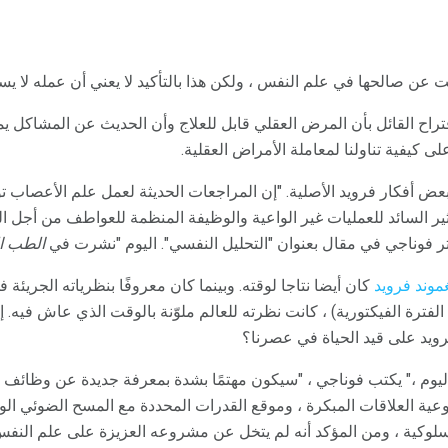
 عن صالحها في علم النفس ، ولكن هذا بالتأكيد لا يعني أن عمله لا يس
تراح القائل بأن المرض العقلي قابل للعلاج وأن الحديث عن المشاكل يمك
 كيفية تناولنا لمعاملة الأمراض العقلية.
عض أفكار فرويد الأصلية. "إن المراجعات الحديثة لعمل علم الأعصاب ت
أثير السائد للعمليات غير الواعية والوظيفة المنظمة للعواطف من أجل ا
تر فوناجي في مقال بعنوان "التحليل النفسي". اليوم "نشرت في
الطب ا
موند فرويد
كان أيضا نتاجا لوقته. وبينما كان معروفًا بنظرياته الجريئة 
رة الفيكتورية) ، كانت نظرته للعالم ملوّنة بالوقت الذي عاش فيه. إذا
فرويد على قيد الحياة في عصرنا؟
 اليوم ،" يكتب فوناجي ، "سيكون مهتمًا بشدة بمعرفة جديدة عن وظائف ا
نوعية العلاقات المبكرة ، وموقع القدرات المحددة مع المسح الضوئي ا
لسلوكية ، ومن المؤكد أنه لم يتخل عن مشروعه العزيزة على علم النفس