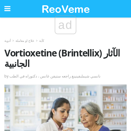
ad
كآبة
علاج او معاملة
أدوية
Vortioxetine (Brintellix) الآثار
الجانبية
by نانسي شيملبفينينغ راجعه ستيفن غانس ، دكتوراه في الطب