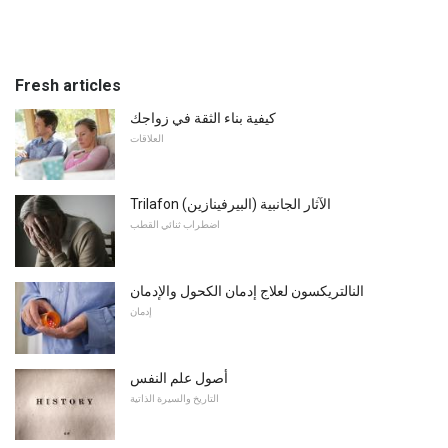
Fresh articles
كيفية بناء الثقة في زواجك
العلاقات
Trilafon (البيرفينازين) الآثار الجانبية
اضطراب ثنائي القطب
النالتريكسون لعلاج إدمان الكحول والإدمان
إدمان
أصول علم النفس
التاريخ والسيرة الذاتية