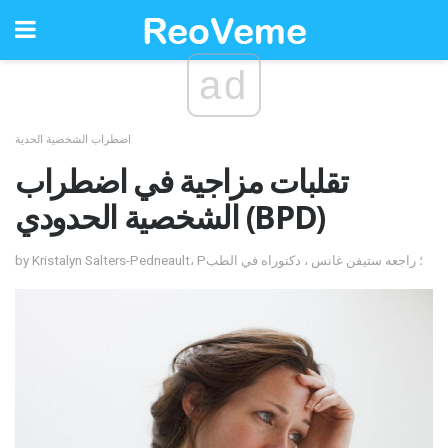
ad
اضطراب الشخصية الحدية
تقلبات مزاجية في اضطراب
الشخصية الحدودي (BPD)
by Kristalyn Salters-Pedneault، P؛ راجعه ستيفن غانس ، دكتوراه في الطب