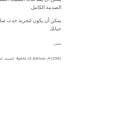
الصدمة الكامل.
يمكن أن يكون لتجربة حدث صادم 
حياتك.
مصدر:
Agaibi، CE، & Wilson، JP (2005).
الصدمة ، اض