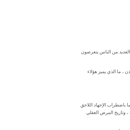
 العديد من الناس يتعرضون
يس كل من عانى من حدث صادم قد طور أو سيصيب اضطراب ما بعد الصدمة (PTSD). إذن ، ما الذي يميز هؤلاء
ا باضطراب الإجهاد اللاحق
، وتاريخ المرض العقلي