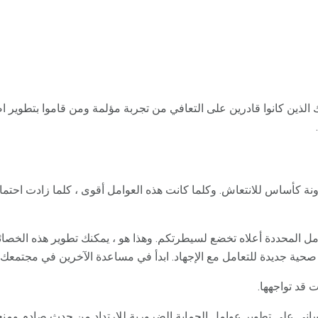
لذين كانوا قادرين على التعافي من تجربة مؤلمة ومن قاموا بتطوير ا
ونة كأساس للانتعاش. وكلما كانت هذه العوامل أقوى ، كلما زادت احتم
امل المحددة أعلاه تخضع لسيطرتكم. وهذا هو ، يمكنك تطوير هذه الخصا
صحية جديدة للتعامل مع الإجهاد. ابدأ في مساعدة الآخرين في مجتمعك.
قد تواجهها.
اني على تطوير عوامل الحماية الضرورية للارتداد من حدث صادم ومن