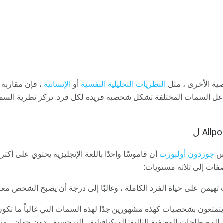
ية الأخرى ، مثل
النظريات
التحليلية النفسية
أو
الإنسانية
، فإن مقاربة
تفاعل السمات المختلفة تشكل شخصية فريدة لكل فرد. تركز نظرية الس
جوردون أولبورت
أن قاموسًا واحدًا باللغة الإنجليزية يحتوي على أكثر من 4000 كلم
ات إلى ثلاثة مستويات:
يمن على حياة الفرد الكاملة ، وغالبًا إلى درجة أن يصبح الشخص معروف
تمتعون بشخصيات كهذه مشهورين جدًا لهذه السمات التي غالباً ما تكون
مصطلحات الوصفية التالية: الميكيافيلية ، النرجسية ، دون جوان ، مثل