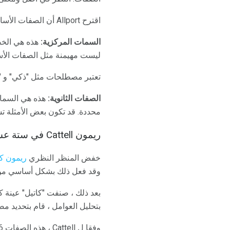
اقترح Allport أن الصفات الأساسية نادرة وتميل إلى التطور في وقت لاحق من الحياة.
السمات المركزية:
هذه هي الخص
ليست مهيمنة مثل الصفات الأ
تعتبر مصطلحات مثل "ذكي" و "
الصفات الثانوية:
هذه هي السمات 
محددة. قد تكون بعض الأمثلة تش
ريمون Cattell في ستة عشر شخصية عامل استبيان
خفض المنظر النظري
ريمون كا
وقد فعل ذلك بشكل أساسي من خ
بتحليل العوامل ، قام بتحديد 
وفقا ل Cattell ، هذه الصفات 16 هي مصدر كل شخصية الإنسان.