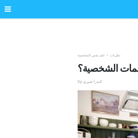
نظريات
علم نفس الشخصية
سمات الشخصية؟
by كندرا شيري