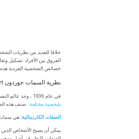
خلافا للعديد من نظريات الشخص
الفروق بين الأفراد. تشكيل و
خصائص الشخصية الفردية هذه.
نظرية السمات جوردون Allport ل
في عام 1936 ، وجد عالم النفس
شخصية مختلفة
. صنف هذه الصف
الصفات الكاردينالية:
هي سمات ته
يمكن أن يصبح الأشخاص الذين ي
الصفات. النظر في أصل ومعنى ال