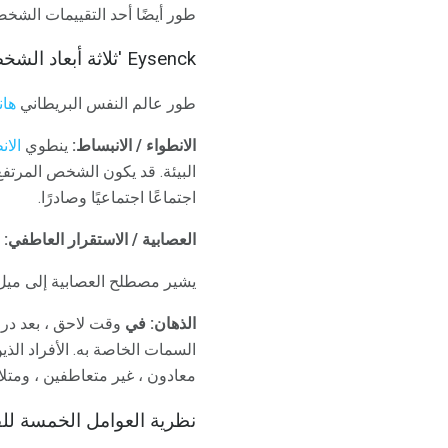
طور أيضًا أحد التقييمات الشخص
Eysenck 'ثلاثة أبعاد الشخصية
طور عالم النفس البريطاني
هان
الانطواء / الانبساط:
ينطوي
الان
البيئة. قد يكون الشخص المرتفع 
اجتماعًا اجتماعيًا وصادرًا.
العصابية / الاستقرار العاطفي:
ير
يشير مصطلح العصابية إلى ميل الفر
الذهان: في
وقت لاحق ، بعد درا
السمات الخاصة به. الأفراد الذ
معادون ، غير متعاطفين ، ومتلا
نظرية العوامل الخمسة للف