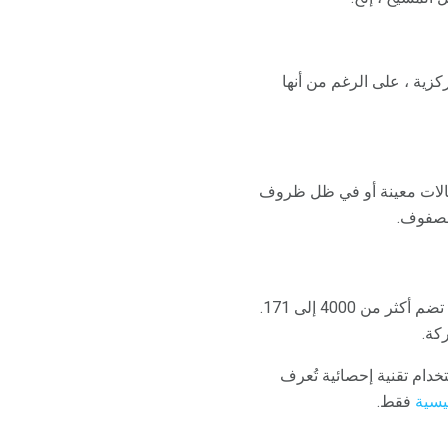
ية ، على الرغم من أنها
 حالات معينة أو في ظل ظروف
الصفوف.
عدد السمات الشخصية الرئيسية من القائمة الأولية لـ Allport التي تضم أكثر من 4000 إلى 171.
كة.
 لهذه السمات المختلفة البالغ عددها 171. بعد ذلك ، باستخدام تقنية إحصائية تُعرف
فقط.