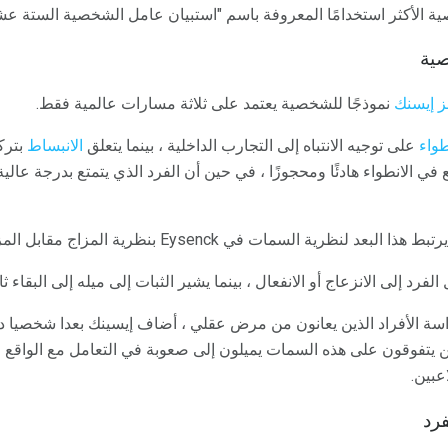
ية الأكثر استخدامًا المعروفة باسم "استبيان عامل الشخصية الستة عش
ز إيسنك
نموذجًا للشخصية يعتمد على ثلاثة مسارات عالمية فقط.
طواء
على توجيه الانتباه إلى التجارب الداخلية ، بينما يتعلق
الانبساط
بتركي
في الانطواء هادئًا ومحجوزًا ، في حين أن الفرد الذي يتمتع بدرجة عالي
تبط هذا البعد لنظرية السمات في Eysenck بنظرية المزاج مقابل المزاج المتساوي.
د إلى الانزعاج أو الانفعال ، بينما يشير الثبات إلى ميله إلى البقاء ثابتً
سة الأفراد الذين يعانون من مرض عقلي ، أضاف إيسينك بعدا شخصيا دعا
ين يتفوقون على هذه السمات يميلون إلى صعوبة في التعامل مع الواقع 
عبين.
رد