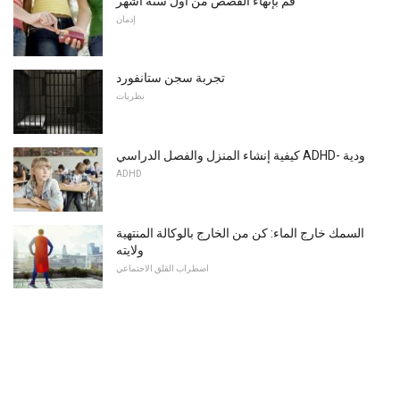
قم بإنهاء القصص من أول ستة أشهر
إدمان
تجربة سجن ستانفورد
نظريات
كيفية إنشاء المنزل والفصل الدراسي ADHD- ودية
ADHD
السمك خارج الماء: كن من الخارج بالوكالة المنتهية
ولايته
اضطراب القلق الاجتماعي