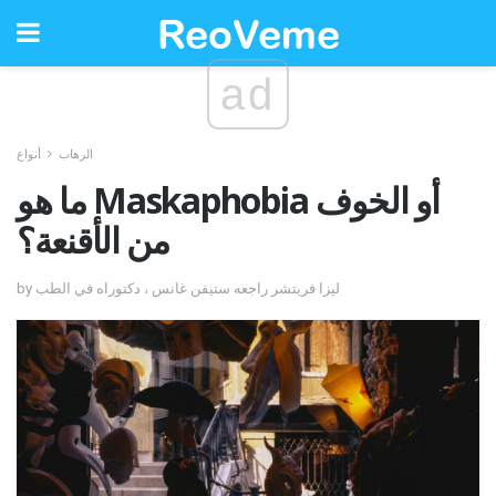
ad
الرهاب
أنواع
ما هو Maskaphobia أو الخوف
من الأقنعة؟
by ليزا فريتشر راجعه ستيفن غانس ، دكتوراه في الطب