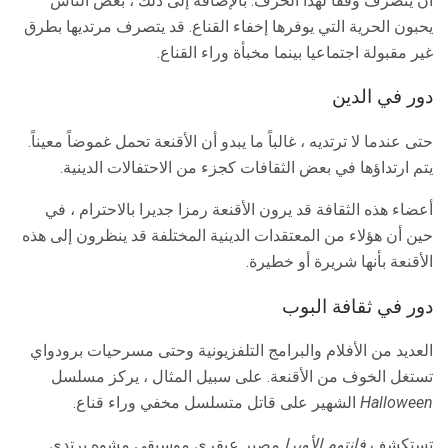
أن يتصرف وفقا لهذا الحرف. بالإضافة إلى ذلك ، بعض الناس
يحبون الحرية التي يوفرها إخفاء القناع. قد يتصرف مرتديها بطرق
غير مقبولة اجتماعيا بينما مخبأة وراء القناع.
دور في الدين
حتى عندما لا ترتديه ، غالباً ما يبدو أن الأقنعة تحمل غموضاً معيناً.
يتم ارتداؤها في بعض الثقافات كجزء من الاحتفالات الدينية.
أعضاء هذه الثقافة قد يرون الأقنعة رمزا جديرا بالاحترام ، في
حين أن هؤلاء من المعتقدات الدينية المختلفة قد ينظرون إلى هذه
الأقنعة بأنها شريرة أو خطيرة.
دور في ثقافة البوب
العديد من الأفلام والبرامج التلفزيونية وحتى مسرحيات برودواي
تستغل الخوف من الأقنعة. على سبيل المثال ، يركز مسلسل
Halloween
الشهير على قاتل متسلسل مخفي وراء قناع.
تستكشف
فانتوم الأوبرا
مصير عبقري موسيقي مشوه يرتدي