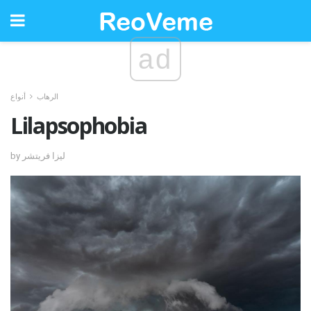
ad
الرهاب
أنواع
Lilapsophobia
by ليزا فريتشر