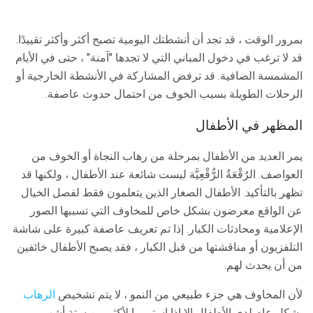
بمرور الوقت ، قد تجد أن أنشطتك اليومية تصبح أكثر وأكثر تقييدًا.
قد لا ترغب في دخول المباني التي لا تجدها "آمنة" ، حتى في الأيام
المشمسة الصافية. قد ترفض المشاركة في الأنشطة الخارجية أو
الرحلات الطويلة بسبب الخوف من احتمال حدوث عاصفة.
المظهر في الأطفال
يمر العديد من الأطفال بمرحلة من رهاب النجاة أو الخوف من
العواصف. الرُقْعَةُ الرُّقْعِيَّة ليست شائعة عند الأطفال ، ولكنها قد
تظهر بالتأكيد. الأطفال الصغار الذين يتعلمون فقط لفصل الخيال
عن الواقع معرضون بشكل خاص للمخاوف التي تسببها الصور
الإعلامية ومحادثات الكبار. إذا تم تعريف عاصفة كبيرة على شاشة
التلفزيون أو مناقشتها من قبل الكبار ، فقد يصبح الأطفال خائفين
من أن يحدث لهم.
لأن المخاوف هي جزء طبيعي من النمو ، لا يتم تشخيص
الرهاب
بشكل عام لدى الأطفال إلا إذا استمروا لأكثر من ستة أشهر.