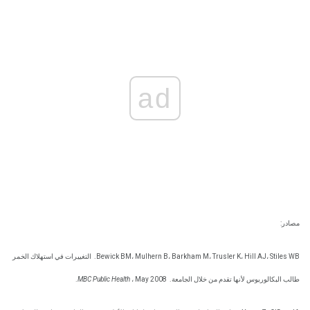
ad
مصادر:
Bewick BM، Mulhern B، Barkham M، Trusler K، Hill AJ، Stiles WB.
التغييرات في استهلاك الخمر
طالب البكالوريوس لأنها تقدم من خلال الجامعة.
، May 2008.
MBC Public Health