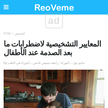
ad
التشخيص
PTSD
المعايير التشخيصية لاضطرابات ما
بعد الصدمة عند الأطفال
by ماثيو تول ، دكتوراه ؛ راجعه ستيفن غانس ، دكتوراه في الطب