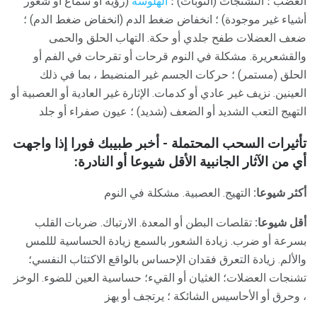
الغضب ؛ التشنجات (النوبات) ؛
الهلوسة
(رؤية أو سماع أو شعور
أشياء غير موجودة) ؛ انخفاض ضغط الدم (انخفاض ضغط الدم) ؛
ضعف العضلات طفح جلدي أو حكة. التهاب الحلق والحمى
والقشعريرة. مشكلة في النوم قرحات أو تقرحات في الفم أو
الحلق (مستمر) ؛ حركات الجسم غير المنضبط ، بما في ذلك
العينين. نزيف غير عادي أو كدمات. الإثارة غير العادية أو العصبية أو
التهيج التعب الشديد أو الضعف (شديد) ؛ عيون صفراء أو جلد
تأثيرات السحب المحتملة - أخبر طبيبك فورا إذا واجهت
أي من الآثار الجانبية الأقل شيوعا أو النادرة:
أكثر شيوعا:
التهيج. العصبية. مشكلة في النوم
أقل شيوعا:
تقلصات البطن أو المعدة. الارتباك. ضربات القلب
بسرعة أو ضرب. زيادة الشعور بالسمع زيادة الحساسية لللمس
والألم. زيادة التعرق فقدان الإحساس بالواقع الاكتئاب النفسي؛
تشنجات العضلات؛ الغثيان أو القيء؛ حساسية العين للضوء. الوخز
، وحرق أو الأحاسيس الشائكة ؛ يرتجف أو يهز