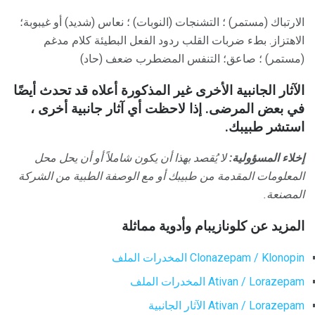
الارتباك (مستمر) ؛ التشنجات (النوبات) ؛ نعاس (شديد) أو غيبوبة؛
الاهتزاز. بطء ضربات القلب ردود الفعل البطيئة كلام مدغم
(مستمر) ؛ صاعق؛ التنفس المضطرب ضعف (حاد)
الآثار الجانبية الأخرى غير المذكورة أعلاه قد تحدث أيضًا
في بعض المرضى.
إذا لاحظت أي آثار جانبية أخرى ،
استشر طبيبك.
إخلاء المسؤولية:
لا يُقصد بهذا أن يكون شاملاً أو أن يحل محل
المعلومات المقدمة من طبيبك أو مع الوصفة الطبية من الشركة
المصنعة.
المزيد عن كلونازيبام وأدوية مماثلة
Clonazepam / Klonopin المخدرات الملف
Ativan / Lorazepam المخدرات الملف
Ativan / Lorazepam الآثار الجانبية