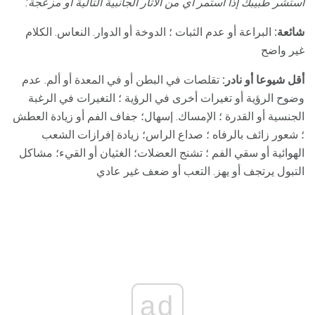
استشر طبيبك إذا استمر أي من الآثار الجانبية التالية أو مزعجة:
شائعة:
البراعة أو عدم الثبات ؛ الدوخة أو الدوار. النعاس. الكلام
غير واضح
أقل شيوعا أو نادر:
تقلصات في البطن أو في المعدة أو ألم. عدم
وضوح الرؤية أو تغيرات أخرى في الرؤية ؛ التغيرات في الرغبة
الجنسية أو القدرة ؛ الإمساك. إسهال؛ جفاف الفم أو زيادة العطش
؛ شعور زائف بالرفاه ؛ صداع الراس؛ زيادة إفرازات الشعب
الهوائية أو سقي الفم ؛ تشنج العضلات؛ الغثيان أو القيء؛ مشاكل
التبول يرتجف أو يهز. التعب أو ضعف غير عادي
ad