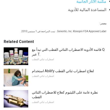
مكتبة الآثار الجانبية
المساعدة المالية للأدوية
مصدر:
Genentic، Inc. Klonopin FDA Approved Label.
تمت المراجعة في 1 سبتمبر 2010.
Related Content
قائمة الأدوية الاضطراب الثنائي القطب التي تبدأ مع Q
عبر T.
اضطراب ثنائي القطب
استخدام Abilify لعلاج اضطراب ثنائي القطب
اضطراب ثنائي القطب
نظرة عامة على الليثيوم كعلاج للاضطراب الثنائي
القطب
اضطراب ثنائي القطب