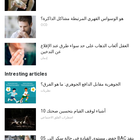
هو الوسواس القهري المرتبطة مشاكل الذاكرة؟
OCD
العقل ألعاب الذهاب على حد سواء طرق عند الإقلاع
عن التدخين
إدمان
Intresting articles
الجوهرية مقابل الدافع الجوهري: ما هو الفرق؟
نظريات
10 أشياء لوقف القيام بتحسين صحتك
اضطراب القلق الاجتماعي
خفض مستوى القيادة في حالة سكر إلى .05 BAC ينقذ