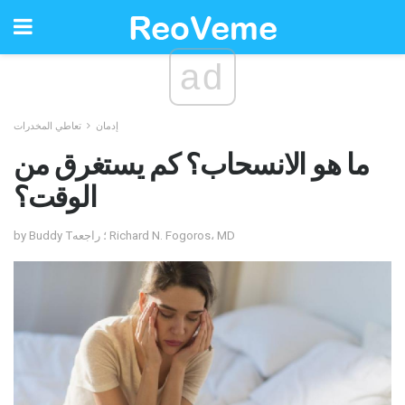
ad
إدمان
تعاطي المخدرات
ما هو الانسحاب؟ كم يستغرق من
الوقت؟
by Buddy T؛ راجعه Richard N. Fogoros، MD