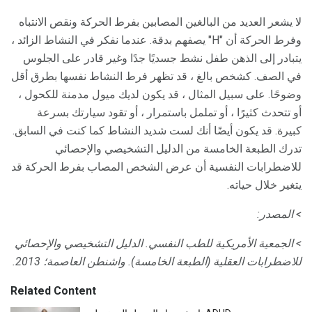
لا يشعر العديد من البالغين المصابين بفرط الحركة ونقص الانتباه
وفرط الحركة أن "H" يصفهم بدقة. عندما نفكر في النشاط الزائد ،
يتبادر إلى الذهن طفل نشط جسديًا جدًا وغير قادر على الجلوس
في الصف. كشخص بالغ ، قد تظهر فرط النشاط نفسها بطرق أقل
وضوحًا. على سبيل المثال ، قد يكون لديك ميول مدمنة للكحول ،
أو تتحدث كثيرًا ، أو تململ باستمرار ، أو تقود سيارتك بسرعة
كبيرة. قد يكون أيضًا أنك لست شديد النشاط كما كنت في السابق.
تدرك الطبعة الخامسة من الدليل التشخيصي والإحصائي
للاضطرابات النفسية أن عرض الشخص المصاب بفرط الحركة قد
يتغير خلال حياته.
> المصدر:
> الجمعية الأمريكية للطب النفسي.
الدليل التشخيصي والإحصائي
للاضطرابات العقلية
(الطبعة الخامسة).
واشنطن العاصمة؛
2013.
Related Content