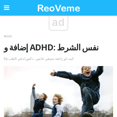
ad
ADHD
إضافة و ADHD: نفس الشرط
by كيث لو راجعه ستيفن غانس ، دكتوراه في الطب