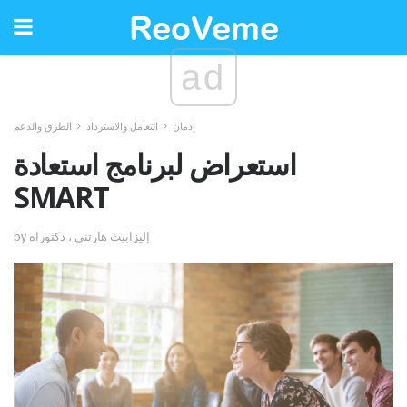
ad
إدمان
التعامل والاسترداد
الطرق والدعم
استعراض لبرنامج استعادة
SMART
by إليزابيث هارتني ، دكتوراه