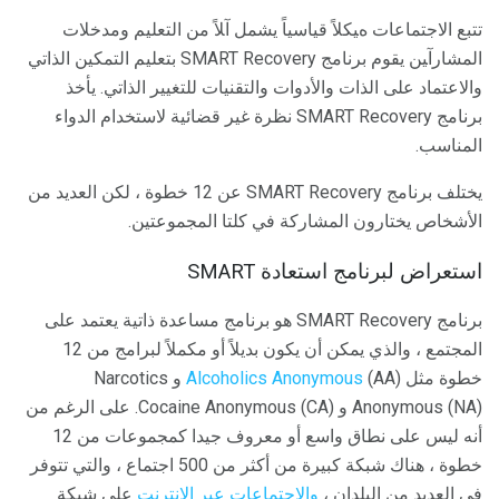
ﺗﺘﺒﻊ اﻻﺟﺘﻤﺎﻋﺎت هﻴﻜﻼً ﻗﻴﺎﺳﻴﺎً ﻳﺸﻤﻞ آﻼً ﻣﻦ اﻟﺘﻌﻠﻴﻢ وﻣﺪﺧﻼت
اﻟﻤﺸﺎرآﻴﻦ يقوم برنامج SMART Recovery بتعليم التمكين الذاتي
والاعتماد على الذات والأدوات والتقنيات للتغيير الذاتي. يأخذ
برنامج SMART Recovery نظرة غير قضائية لاستخدام الدواء
المناسب.
يختلف برنامج SMART Recovery عن 12 خطوة ، لكن العديد من
الأشخاص يختارون المشاركة في كلتا المجموعتين.
استعراض لبرنامج استعادة SMART
برنامج SMART Recovery هو برنامج مساعدة ذاتية يعتمد على
المجتمع ، والذي يمكن أن يكون بديلاً أو مكملاً لبرامج من 12
خطوة مثل
Alcoholics Anonymous
(AA) و Narcotics
Anonymous (NA) و Cocaine Anonymous (CA). على الرغم من
أنه ليس على نطاق واسع أو معروف جيدا كمجموعات من 12
خطوة ، هناك شبكة كبيرة من أكثر من 500 اجتماع ، والتي تتوفر
في العديد من البلدان ،
والاجتماعات عبر الإنترنت
على شبكة