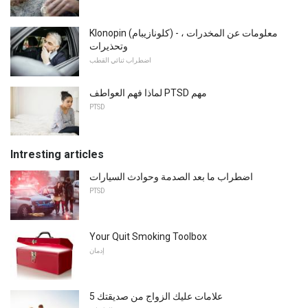
Klonopin (كلونازيبام) - معلومات عن المخدرات ،
وتحذيرات
اضطراب ثنائي القطب
لماذا فهم العواطف PTSD مهم
PTSD
Intresting articles
اضطراب ما بعد الصدمة وحوادث السيارات
PTSD
Your Quit Smoking Toolbox
إدمان
5 علامات عليك الزواج من صديقتك