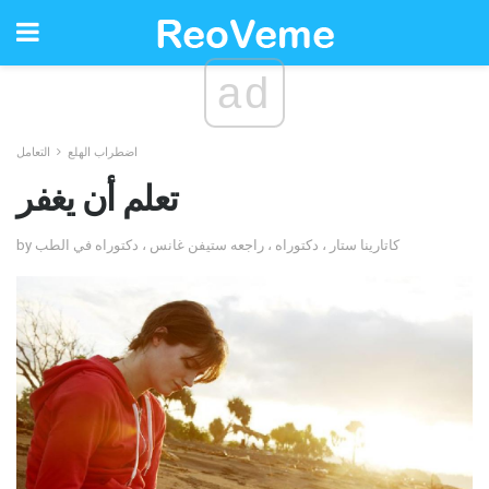
ad
اضطراب الهلع
التعامل
تعلم أن يغفر
by كاتارينا ستار ، دكتوراه ، راجعه ستيفن غانس ، دكتوراه في الطب