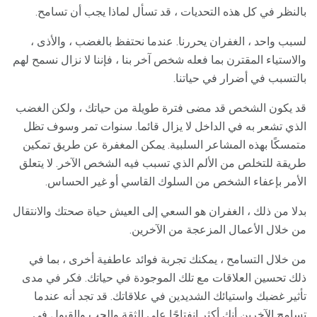
بالنظر في كل هذه التحديات ، قد تسأل لماذا يجب أن تسامح.
لسبب واحد ، الغفران يحررنا. عندما نحتفظ بالغضب ، والأذى ،
والاستياء المقترن بما فعله شخص آخر بنا ، فإننا لا نزال نسمح لهم
بالتسبب في أضرار في حياتنا.
قد يكون الشخص قد مضى فترة طويلة من حياتك ، ولكن الغضب
الذي تشعر به في الداخل لا يزال قائما. سنوات تمر وسوف تظل
متمسكًا بهذه المشاعر السلبية. يمكن المغفرة عن طريق تمكين
طريقة للتخلص من الألم الذي تسبب فيه الشخص الآخر. لا يتعلق
الأمر بإعفاء الشخص من السلوك القاسي أو غير الحساس.
بدلا من ذلك ، الغفران هو السعي إلى العيش حياة صحتك والانتقال
من خلال الأعمال المزعجة من الآخرين.
من خلال التسامح ، يمكنك تجربة فوائد عاطفية أخرى ، بما في
ذلك تحسين العلاقات مع تلك الموجودة في حياتك. فكر في مدى
تأثير غضبك واستيائك الشديدين في علاقاتك. قد تجد أنه عندما
تسامح الآخرين أنك أكثر انفتاحًا على الثقة والحب والقبول في