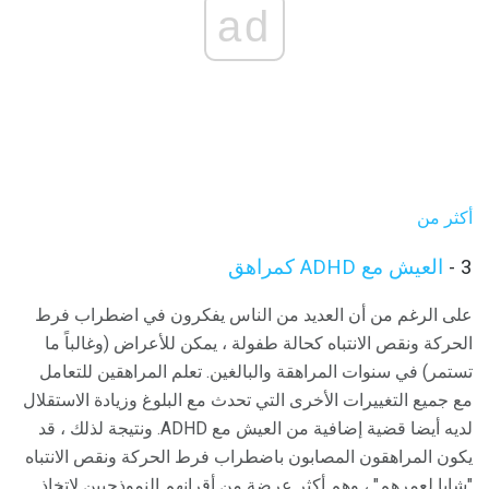
ad
أكثر من
3 -
العيش مع ADHD كمراهق
على الرغم من أن العديد من الناس يفكرون في اضطراب فرط
الحركة ونقص الانتباه كحالة طفولة ، يمكن للأعراض (وغالباً ما
تستمر) في سنوات المراهقة والبالغين. تعلم المراهقين للتعامل
مع جميع التغييرات الأخرى التي تحدث مع البلوغ وزيادة الاستقلال
لديه أيضا قضية إضافية من العيش مع ADHD. ونتيجة لذلك ، قد
يكون المراهقون المصابون باضطراب فرط الحركة ونقص الانتباه
"شابا لعمرهم" ، وهم أكثر عرضة من أقرانهم النموذجيين لاتخاذ