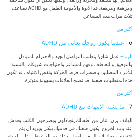
العالم. إنها ممتعة ومجزية ورائعة ، ولكنها يمكن أن تكون ساحقة
ومرهقة ومرهقة. قد الأبوة والأمومة الطفل مع ADHD تضاعف
ثلاث مرات هذه المشاعر.
أكثر من
6 -
عندما يكون زوجك يعاني من ADHD
الزواج
عمل شاق! يتطلب التواصل الجيد والاحترام المتبادل
والتوفيق والتعاطف وفهم لمشاعر واحتياجات شريكك. بالنسبة
للأفراد المصابين باضطراب فرط الحركة ونقص الانتباه ، قد تكون
هذه المتطلبات صعبة. قد تصبح العلاقات بسهولة متوترة.
أكثر من
7 -
ما يشبه الأمهات مع ADHD
الهاتف يرن. اثنان من أطفالك يتجادلون ويصرخون. الكلب يخدش
عند باب الخروج. يكون طفلك في قدميك يبكي ويريد أن يتم
انتقاؤه. زوجك لا يزال في العمل. وعاء من الماء يغلي على الموقد