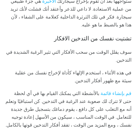
ستواجهها بعد أن تقوم بإخراج سيجارتك
الأخيرة
هي جزء طبيعي
من عملية الاستعادة. لا داعي للذعر وأعتقد أنك فشلت لأنك تريد
سيجارة. فكر في تلك الثرثرة الداخلية كعلامة على الشفاء ، لأن
هذا هو بالضبط ما هو عليه.
تشتيت نفسك من التدخين الافكار
سوف يقلل الوقت من سحب الأفكار التي تثير الرغبة الشديدة في
التدخين.
في هذه الأثناء ، استخدم الإلهاء كأداة لإخراج نفسك من عقلية
سيئة مع ظهور أفكار التدخين.
قم بإنشاء قائمة
بالأنشطة التي يمكنك القيام بها في أي لحظة
حتى لا تترك لك صعوبة عند الرغبة في التدخين. كن استباقيًا وتعلم
أنه مع التغلب على كل دافع ، يقوم دماغك بتسجيل طرق جديدة
للتعامل. في الوقت المناسب ، سيكون من الأسهل إعادة توجيه
نفسك ، ومع المزيد من الوقت ، تفقد أفكار التدخين قوتها بالكامل.