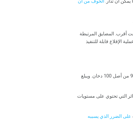
يمكن أن تدار.
الخوف من أن
قت أقرب. المضايق المرتبطة
ية الإقلاع قابلة للتنفيذ
بين البالغين في الولايات المتحدة ، 18 من بين 100 بين سن 45 و 64 دخان السجائر. لمن هم فوق 65 ، 9 من أصل 100 دخان. ويبلغ
ائر التي تحتوي على مستويات
على الضرر الذي يسببه