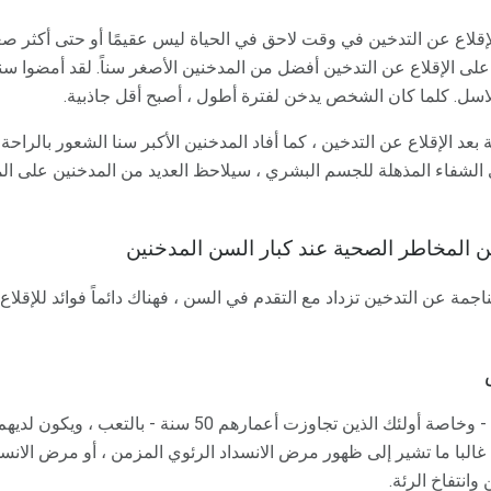
قلاع عن التدخين في وقت لاحق في الحياة ليس عقيمًا أو حتى أكثر صعوب
ون) على الإقلاع عن التدخين أفضل من المدخنين الأصغر سناً. لقد أمضوا 
لاسل. كلما كان الشخص يدخن لفترة أطول ، أصبح أقل جاذبية.
د الإقلاع عن التدخين ، كما أفاد المدخنين الأكبر سنا الشعور بالراحة
لشفاء المذهلة للجسم البشري ، سيلاحظ العديد من المدخنين على الم
من المخاطر الصحية عند كبار السن المدخنين
جمة عن التدخين تزداد مع التقدم في السن ، فهناك دائماً فوائد للإقل
من المرجح أن يشعر المدخنون - وخاصة أولئك الذين تجاوزت أعم
البا ما تشير إلى ظهور مرض الانسداد الرئوي المزمن ، أو مرض الانسد
انتفاخ الرئة.