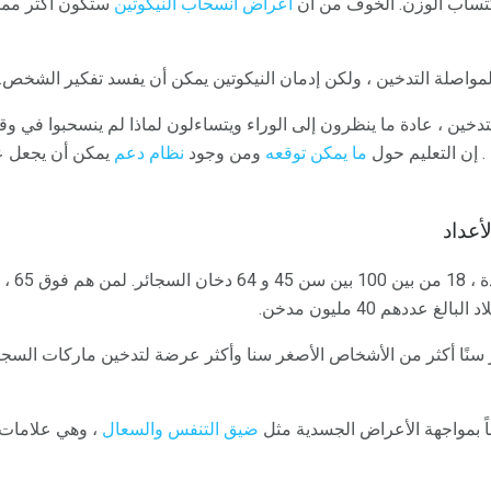
كتساب الوزن. الخوف من أن
أعراض انسحاب النيكوتين
ستكون أكثر مما 
واصلة التدخين ، ولكن إدمان النيكوتين يمكن أن يفسد تفكير الشخص.
دخين ، عادة ما ينظرون إلى الوراء ويتساءلون لماذا لم ينسحبوا في و
. إن التعليم حول
ما يمكن توقعه
ومن وجود
نظام دعم
يمكن أن يجعل عمل
أعداد
عددهم 40 مليون مدخن.
ر سنًا أكثر من الأشخاص الأصغر سنا وأكثر عرضة لتدخين ماركات السج
سناً بمواجهة الأعراض الجسدية مثل
ضيق التنفس والسعال
، وهي علامات