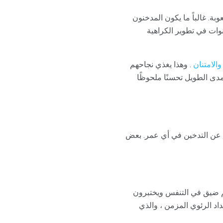
ة. غالباً ما يكون المدخنون
سنوات في تطوير الكراهية
والامتنان
. وهذا يغذي نجاحهم
دى الطويل تحسنًا ملحوظًا
اع عن التدخين في أي عمر. بعض
ارهم 50 سنة - بالتعب ، ويكون لديهم ضيق في التنفس ويختبرون
اد الرئوي المزمن ، والذي