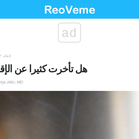
ad
إدمان
هل تأخرت كثيرا عن الإق
by تيري مارتن تم التعليق بواسطة lic، MD