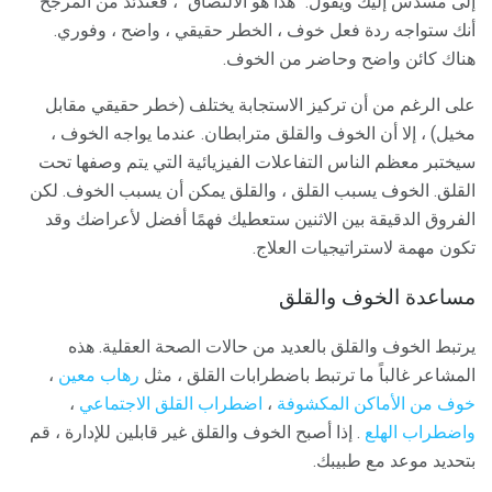
إلى مسدس إليك ويقول: "هذا هو الالتصاق" ، فعندئذ من المرجح
أنك ستواجه ردة فعل خوف ، الخطر حقيقي ، واضح ، وفوري.
هناك كائن واضح وحاضر من الخوف.
على الرغم من أن تركيز الاستجابة يختلف (خطر حقيقي مقابل
مخيل) ، إلا أن الخوف والقلق مترابطان. عندما يواجه الخوف ،
سيختبر معظم الناس التفاعلات الفيزيائية التي يتم وصفها تحت
القلق. الخوف يسبب القلق ، والقلق يمكن أن يسبب الخوف. لكن
الفروق الدقيقة بين الاثنين ستعطيك فهمًا أفضل لأعراضك وقد
تكون مهمة لاستراتيجيات العلاج.
مساعدة الخوف والقلق
يرتبط الخوف والقلق بالعديد من حالات الصحة العقلية. هذه
المشاعر غالباً ما ترتبط باضطرابات القلق ، مثل
رهاب معين
،
خوف من الأماكن المكشوفة
،
اضطراب القلق الاجتماعي
،
واضطراب الهلع
. إذا أصبح الخوف والقلق غير قابلين للإدارة ، قم
بتحديد موعد مع طبيبك.