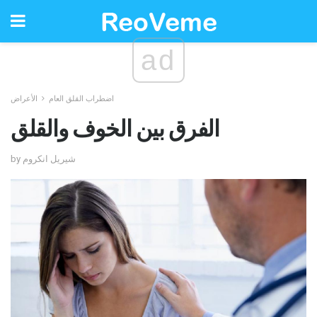
ad
اضطراب القلق العام
الأعراض
الفرق بين الخوف والقلق
by شيريل انكروم