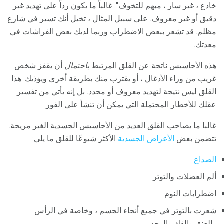
خادع ، غير سار ، مبهم للتخوف". غالباً ما يكون رداً على تهديد غير
دقيق أو غير معروف. على سبيل المثال ، تخيل أنك تسير في شارع
مظلم. قد تشعر ببعض الاضطراب وربما لديك بعض الفراشات في
معدتك.
هذه الأحاسيس ناتجة عن القلق المرتبط
باحتمال
أن يقفز شخص
غريب من وراء الأدغال ، أو يقترب منك بطريقة أخرى ويؤذيك. هذا
القلق ليس نتيجة لتهديد معروف أو محدد. بل إنه يأتي من تفسير
عقلك للأخطار المحتملة التي يمكن أن تنشأ على الفور.
غالبا ما يصاحب القلق العديد من الأحاسيس الجسدية الغير مريحة.
تتضمن بعض
الأعراض الجسدية
الأكثر شيوعًا للقلق ما يلي:
الصداع
ألم العضلات والتوتر
اضطرابات النوم
شعرت بالتوتر في جميع أنحاء الجسم ، وخاصة في الرأس
والعنق والفك والوجه