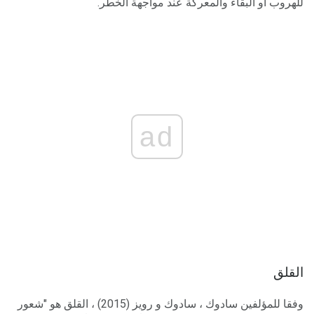
للهروب أو البقاء والمعركة عند مواجهة الخطر.
ad
القلق
وفقا للمؤلفين سادوك ، سادوك و رويز (2015) ، القلق هو "شعور