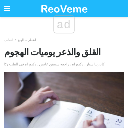
ad
اضطراب الهلع
التعامل
القلق والذعر يوميات الهجوم
by كاتارينا ستار ، دكتوراه ، راجعه ستيفن غانس ، دكتوراه في الطب